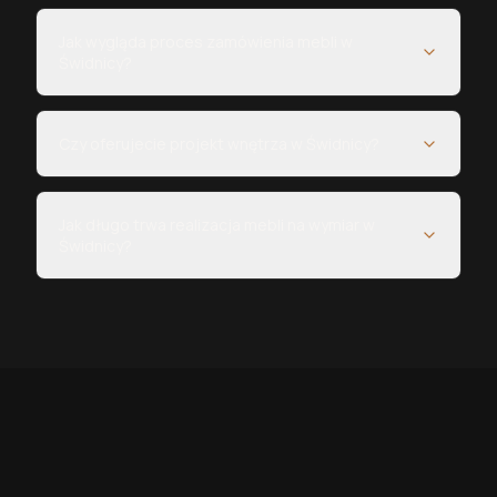
Jak wygląda proces zamówienia mebli w
Świdnicy?
Czy oferujecie projekt wnętrza w Świdnicy?
Jak długo trwa realizacja mebli na wymiar w
Świdnicy?