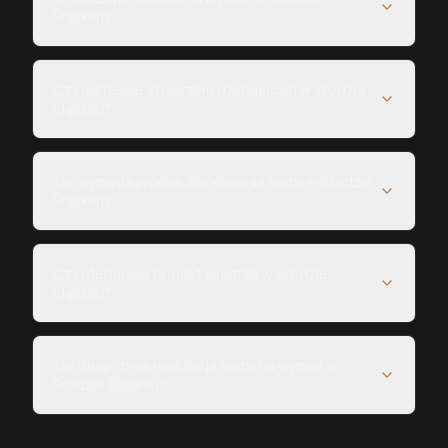
Śląskiej?
Czy jesteście stolarzem działającym w Środzie
Śląskiej?
Jak wygląda proces zamówienia mebli w Środzie
Śląskiej?
Czy oferujecie projekt wnętrza w Środzie
Śląskiej?
Jak długo trwa realizacja mebli na wymiar w
Środzie Śląskiej?