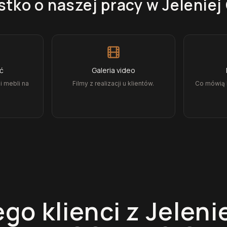
tko o naszej pracy
w Jeleniej
ęć
Galeria video
i mebli na
Filmy z realizacji u klientów.
Co mówią k
go klienci z
Jeleni