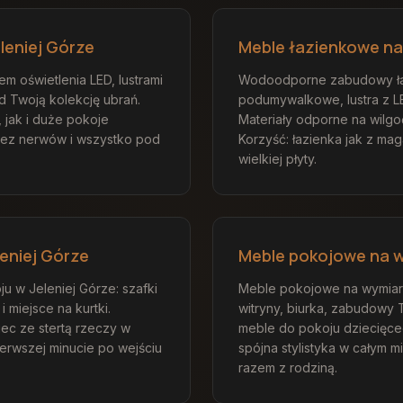
leniej Górze
Meble łazienkowe na
m oświetlenia LED, lustrami
Wodoodporne zabudowy ła
d Twoją kolekcję ubrań.
podumywalkowe, lustra z LE
 jak i duże pokoje
Materiały odporne na wilgo
bez nerwów i wszystko pod
Korzyść: łazienka jak z ma
wielkiej płyty.
eniej Górze
Meble pokojowe na w
u w Jeleniej Górze: szafki
Meble pokojowe na wymiar w
 i miejsce na kurtki.
witryny, biurka, zabudowy 
iec ze stertą rzeczy w
meble do pokoju dziecięce
ierwszej minucie po wejściu
spójna stylistyka w całym m
razem z rodziną.