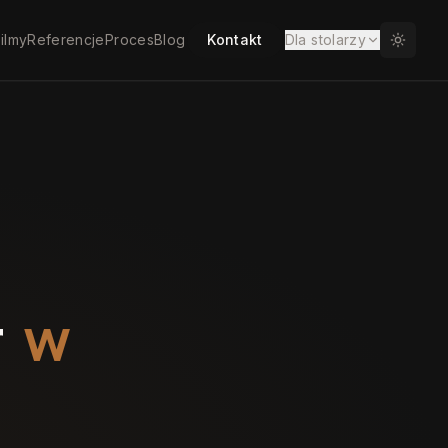
ilmy
Referencje
Proces
Blog
Kontakt
Dla stolarzy
r
w
e