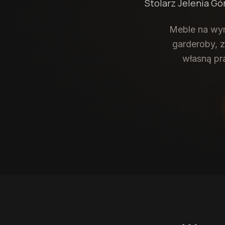
Stolarz
Jelenia Gó
Meble na wym
garderoby, 
własną pra