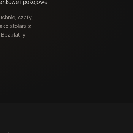
zienkowe i pokojowe
chnie, szafy,
ko stolarz z
. Bezpłatny