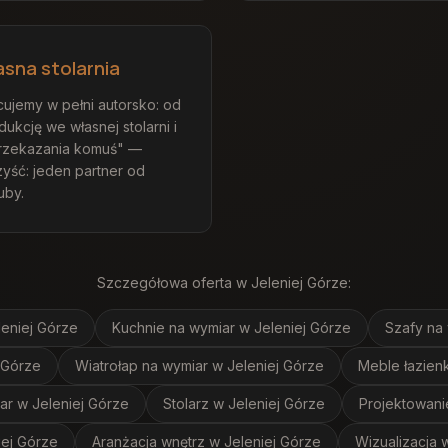
asna stolarnia
cujemy w pełni autorsko: od
ukcję we własnej stolarni i
przekazania komuś" —
yść: jeden partner od
uby.
Szczegółowa oferta
w Jeleniej Górze
:
leniej Górze
Kuchnie na wymiar
w Jeleniej Górze
Szafy na
 Górze
Wiatrołap na wymiar
w Jeleniej Górze
Meble łazien
ar
w Jeleniej Górze
Stolarz
w Jeleniej Górze
Projektowani
iej Górze
Aranżacja wnętrz
w Jeleniej Górze
Wizualizacja 