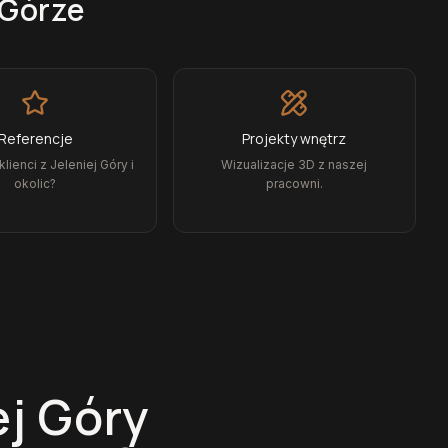
 Górze
Referencje
Projekty wnętrz
lienci z Jeleniej Góry i
Wizualizacje 3D z naszej
okolic?
pracowni.
ej Góry