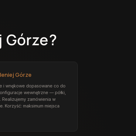
j Górze
?
leniej Górze
ne i wnękowe dopasowane co do
konfiguracje wewnętrzne — półki,
y. Realizujemy zamówienia w
ie. Korzyść: maksimum miejsca