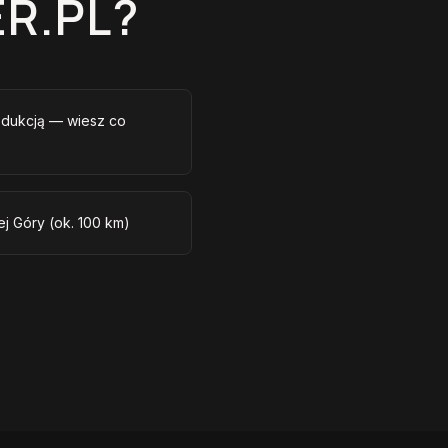
R.PL?
odukcją — wiesz co
ej Góry (ok. 100 km)