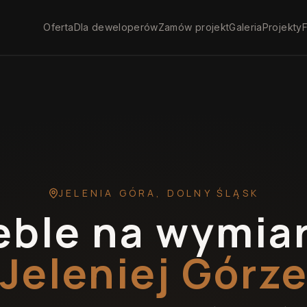
Oferta
Dla deweloperów
Zamów projekt
Galeria
Projekty
F
JELENIA GÓRA
,
DOLNY ŚLĄSK
ble na wymia
Jeleniej Górz