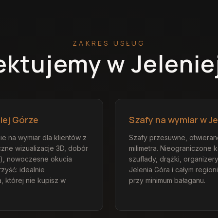
ZAKRES USŁUG
jektujemy
w Jelenie
iej Górze
Szafy na wymiar w Je
e na wymiar dla klientów z
Szafy przesuwne, otwiera
yczne wizualizacje 3D, dobór
milimetra. Nieograniczone 
nat), nowoczesne okucia
szuflady, drążki, organizer
zyść: idealnie
Jelenia Góra i całym region
, której nie kupisz w
przy minimum bałaganu.