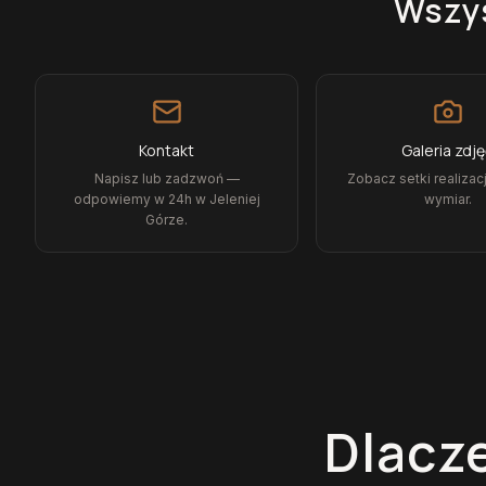
Wszys
Kontakt
Galeria zdj
Napisz lub zadzwoń —
Zobacz setki realizacj
odpowiemy w 24h w Jeleniej
wymiar.
Górze.
Dlacze