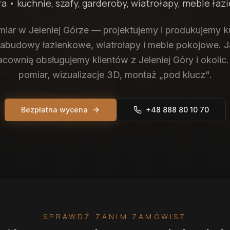
ra
• kuchnie, szafy, garderoby, wiatrołapy, meble ła
iar w Jeleniej Górze — projektujemy i produkujemy ku
zabudowy łazienkowe, wiatrołapy i meble pokojowe. Ja
cownią obsługujemy klientów z Jeleniej Góry i okolic
pomiar, wizualizacje 3D, montaż „pod klucz".
Bezpłatna wycena
+48 888 80 10 70
SPRAWDŹ ZANIM ZAMÓWISZ