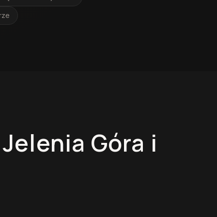
rze
—
Jelenia Góra
i
Łazienki