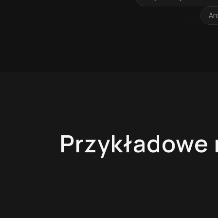
Ar
Przykładowe 
Kuchnie na wymiar
Szafy na wy