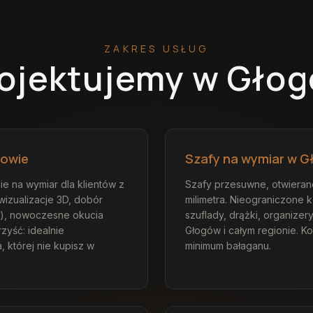
ZAKRES USŁUG
rojektujemy
w Głog
gowie
Szafy na wymiar w G
e na wymiar dla klientów z
Szafy przesuwne, otwiera
 wizualizacje 3D, dobór
milimetra. Nieograniczone 
nat), nowoczesne okucia
szuflady, drążki, organizer
zyść: idealnie
Głogów i całym regionie. K
, której nie kupisz w
minimum bałaganu.