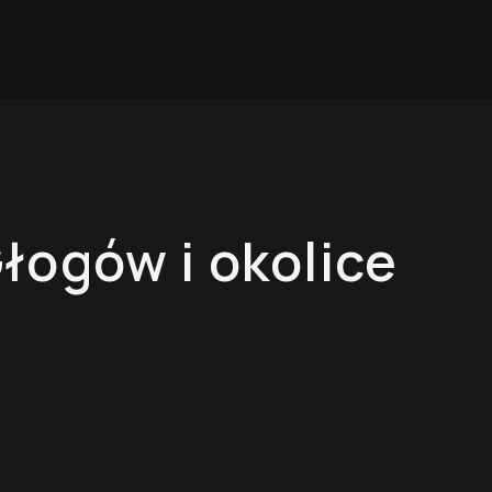
łogów
i okolice
Łazienki