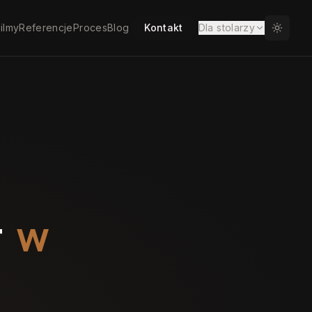
ilmy
Referencje
Proces
Blog
Kontakt
Dla stolarzy
r
w