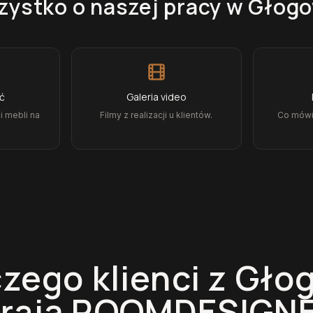
ystko o naszej pracy
w Głogo
ęć
Galeria video
i mebli na
Filmy z realizacji u klientów.
Co mówią
zego klienci z
Gło
erają ROOMDESIGNE