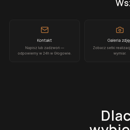
Wsz
Kontakt
Galeria zdj
Napisz lub zadzwoń —
Zobacz setki realizacj
odpowiemy w 24h w Głogowie.
wymiar.
Dlac
wybi