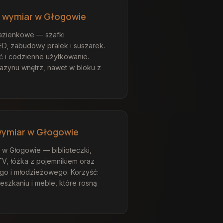
 wymiar w Głogowie
zienkowe — szafki
D, zabudowy pralek i suszarek.
ć i codzienne użytkowanie.
gazynu wnętrz, nawet w bloku z
wymiar w Głogowie
w Głogowie — biblioteczki,
TV, łóżka z pojemnikiem oraz
go i młodzieżowego. Korzyść:
ieszkaniu i meble, które rosną