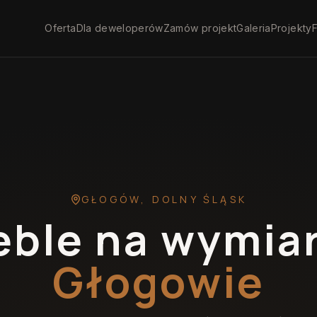
Oferta
Dla deweloperów
Zamów projekt
Galeria
Projekty
F
GŁOGÓW
,
DOLNY ŚLĄSK
ble na wymia
Głogowie