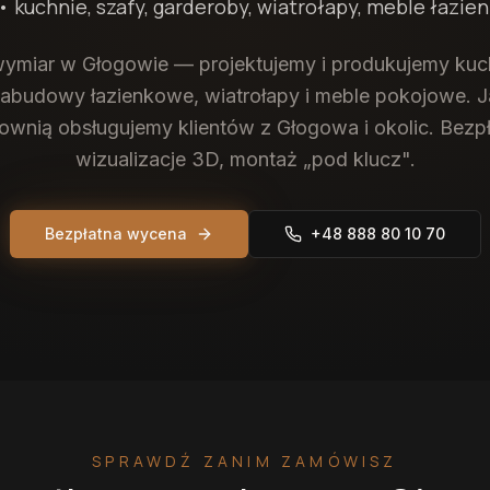
• kuchnie, szafy, garderoby, wiatrołapy, meble łazie
ymiar w Głogowie — projektujemy i produkujemy kuch
zabudowy łazienkowe, wiatrołapy i meble pokojowe. Ja
ownią obsługujemy klientów z Głogowa i okolic. Bezpł
wizualizacje 3D, montaż „pod klucz".
Bezpłatna wycena
+48 888 80 10 70
SPRAWDŹ ZANIM ZAMÓWISZ