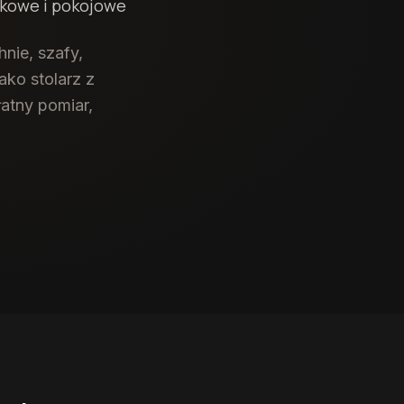
nkowe i pokojowe
nie, szafy,
ko stolarz z
atny pomiar,