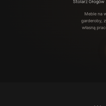
Stolarz
Głogów
Meble na w
garderoby, 
własną prac