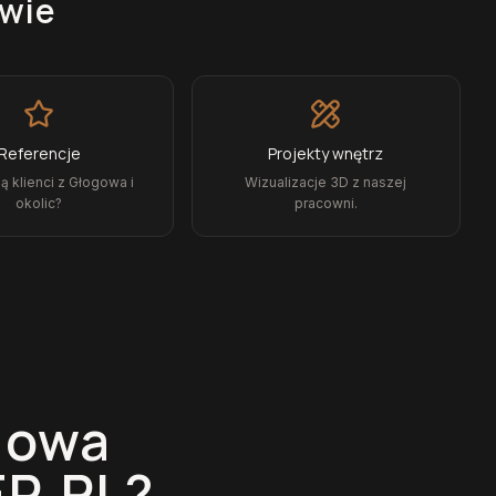
wie
Referencje
Projekty wnętrz
 klienci z Głogowa i
Wizualizacje 3D z naszej
okolic?
pracowni.
gowa
R.PL?