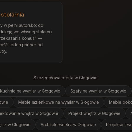
stolarnia
y w pełni autorsko: od
ukcję we własnej stolarni i
przekazania komuś" —
yść: jeden partner od
uby.
Szczegółowa oferta
w Głogowie
:
Kuchnie na wymiar
w Głogowie
Szafy na wymiar
w Głogowie
owie
Meble łazienkowe na wymiar
w Głogowie
Meble poko
jektowanie wnętrz
w Głogowie
Projekt wnętrz
w Głogowie
ętrz
w Głogowie
Architekt wnętrz
w Głogowie
Projektant wn