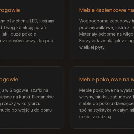
łogowie
Meble łazienkowe na
m oświetlenia LED, lustrami
Wodoodporne zabudowy ła
d Twoją kolekcję ubrań.
podumywalkowe, lustra z LE
 jak i duże pokoje
Materiały odporne na wilgo
bez nerwów i wszystko pod
Korzyść: łazienka jak z ma
wielkiej płyty.
łogowie
Meble pokojowe na 
u w Głogowie: szafki na
Meble pokojowe na wymiar 
miejsce na kurtki. Eleganckie
witryny, biurka, zabudowy 
ą rzeczy w korytarzu.
meble do pokoju dziecięce
nucie po wejściu do domu.
spójna stylistyka w całym m
razem z rodziną.