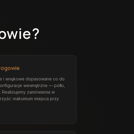
owie
?
łogowie
ne i wnękowe dopasowane co do
konfiguracje wewnętrzne — półki,
y. Realizujemy zamówienia w
orzyść: maksimum miejsca przy