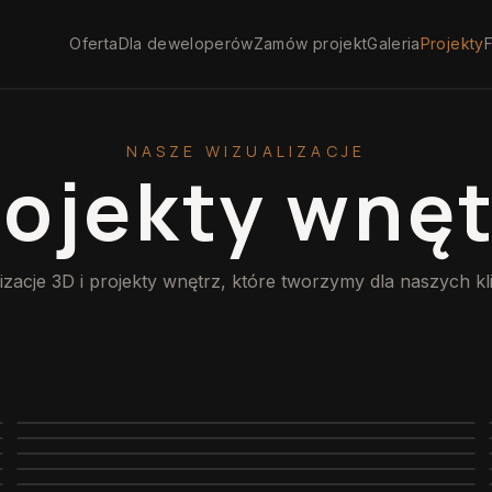
Oferta
Dla deweloperów
Zamów projekt
Galeria
Projekty
F
NASZE WIZUALIZACJE
rojekty wnęt
izacje 3D i projekty wnętrz, które tworzymy dla naszych kl