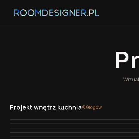
P
Wizual
Projekt wnętrz kuchnia
Głogów