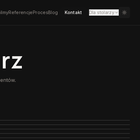
ilmy
Referencje
Proces
Blog
Kontakt
Dla stolarzy
rz
ientów.