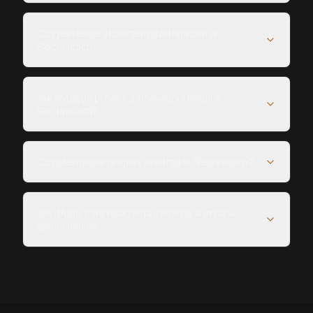
Czy jesteście stolarzem działającym w
Siechnicach?
Jak wygląda proces zamówienia mebli w
Siechnicach?
Czy oferujecie projekt wnętrza w Siechnicach?
Jak długo trwa realizacja mebli na wymiar w
Siechnicach?