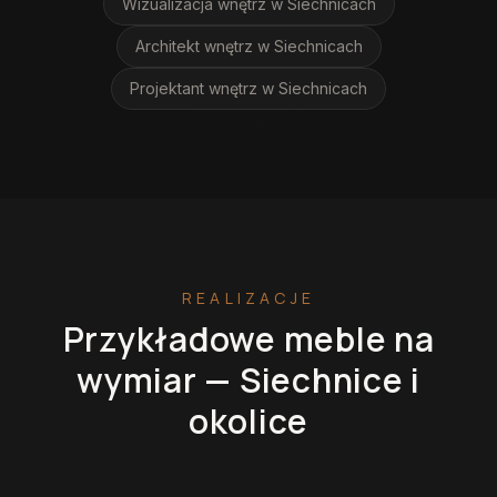
Wizualizacja wnętrz
w Siechnicach
Architekt wnętrz
w Siechnicach
Projektant wnętrz
w Siechnicach
REALIZACJE
Przykładowe meble na
wymiar —
Siechnice
i
okolice
Kuchnie na wymiar
Szafy na wymiar
Garderoby
Łazienki