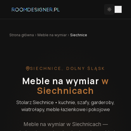
Strona główna
Meble na wymiar
Siechnice
SIECHNICE
,
DOLNY ŚLĄSK
Meble na wymiar
w
Siechnicach
Stolarz
Siechnice
• kuchnie, szafy, garderoby,
wiatrołapy, meble łazienkowe i pokojowe
Meble na wymiar w Siechnicach —