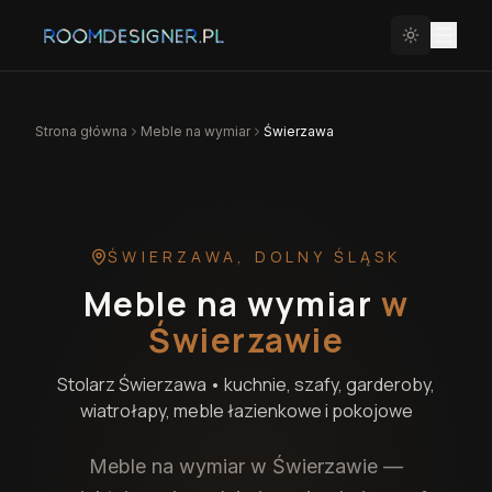
Strona główna
Meble na wymiar
Świerzawa
ŚWIERZAWA
,
DOLNY ŚLĄSK
Meble na wymiar
w
Świerzawie
Stolarz
Świerzawa
• kuchnie, szafy, garderoby,
wiatrołapy, meble łazienkowe i pokojowe
Meble na wymiar w Świerzawie —