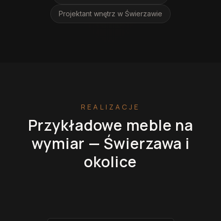
Projektant wnętrz
w Świerzawie
REALIZACJE
Przykładowe meble na
wymiar —
Świerzawa
i
okolice
Kuchnie na wymiar
Szafy na wymiar
Garderoby
Łazienki