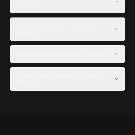
Świerzawie?
Jak wygląda proces zamówienia mebli w
Świerzawie?
Czy oferujecie projekt wnętrza w Świerzawie?
Jak długo trwa realizacja mebli na wymiar w
Świerzawie?