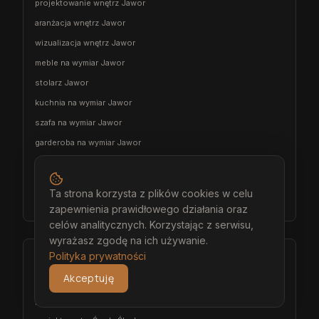
projektowanie wnętrz Jawor
aranżacja wnętrz Jawor
wizualizacja wnętrz Jawor
meble na wymiar Jawor
stolarz Jawor
kuchnia na wymiar Jawor
szafa na wymiar Jawor
garderoba na wymiar Jawor
wiatrołap na wymiar Jawor
meble łazienkowe na wymiar Jawor
Ta strona korzysta z plików cookies w celu
meble pokojowe na wymiar Jawor
zapewnienia prawidłowego działania oraz
celów analitycznych. Korzystając z serwisu,
wyrażasz zgodę na ich używanie.
Polityka prywatności
Środa Śląska
Akceptuję
architekt wnętrz Środa Śląska
projektant wnętrz Środa Śląska