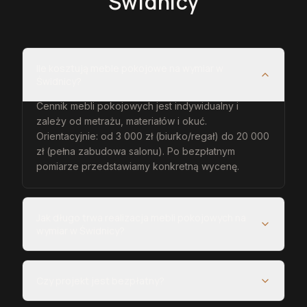
Świdnicy
Ile kosztują meble pokojowe na wymiar w
Świdnicy?
Cennik mebli pokojowych jest indywidualny i
zależy od metrażu, materiałów i okuć.
Orientacyjnie: od 3 000 zł (biurko/regał) do 20 000
zł (pełna zabudowa salonu). Po bezpłatnym
pomiarze przedstawiamy konkretną wycenę.
Jak długo trwa realizacja mebli pokojowych na
wymiar w Świdnicy?
Czy projekt jest bezpłatny?