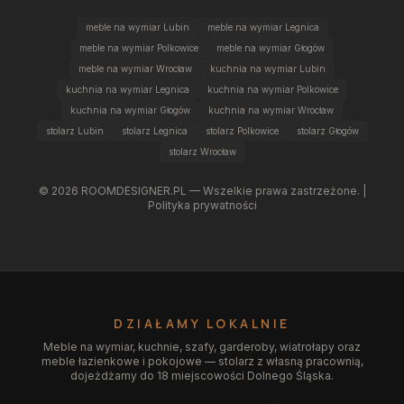
meble na wymiar Lubin
meble na wymiar Legnica
meble na wymiar Polkowice
meble na wymiar Głogów
meble na wymiar Wrocław
kuchnia na wymiar Lubin
kuchnia na wymiar Legnica
kuchnia na wymiar Polkowice
kuchnia na wymiar Głogów
kuchnia na wymiar Wrocław
stolarz Lubin
stolarz Legnica
stolarz Polkowice
stolarz Głogów
stolarz Wrocław
©
2026
ROOMDESIGNER.PL — Wszelkie prawa zastrzeżone. |
Polityka prywatności
DZIAŁAMY LOKALNIE
Meble na wymiar, kuchnie, szafy, garderoby, wiatrołapy oraz
meble łazienkowe i pokojowe — stolarz z własną pracownią,
dojeżdżamy do 18 miejscowości Dolnego Śląska.