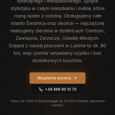
dziecięcego i młodzieżowego. Spójna
stylistyka w całym mieszkaniu i meble, które
rosną razem z rodziną.
Obsługujemy całe
miasto Świdnica oraz okolice — najczęściej
realizujemy zlecenia w dzielnicach: Centrum,
Zawiszów, Zarzecze, Osiedle Młodych.
Dojazd z naszej pracowni w Lubinie to ok. 80
km, więc pomiar umawiamy szybko i bez
dodatkowych kosztów.
Bezpłatna wycena
+48 888 80 10 70
Cena:
od 3 000 zł (biurko/regał) do 20 000 zł (pełna zabudowa
salonu)