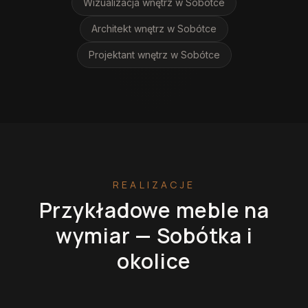
Wizualizacja wnętrz
w Sobótce
Architekt wnętrz
w Sobótce
Projektant wnętrz
w Sobótce
REALIZACJE
Przykładowe meble na
wymiar —
Sobótka
i
okolice
Kuchnie na wymiar
Szafy na wymiar
Garderoby
Łazienki