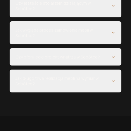
Czy jesteście stolarzem działającym w
Sobótce?
Jak wygląda proces zamówienia mebli w
Sobótce?
Czy oferujecie projekt wnętrza w Sobótce?
Jak długo trwa realizacja mebli na wymiar w
Sobótce?