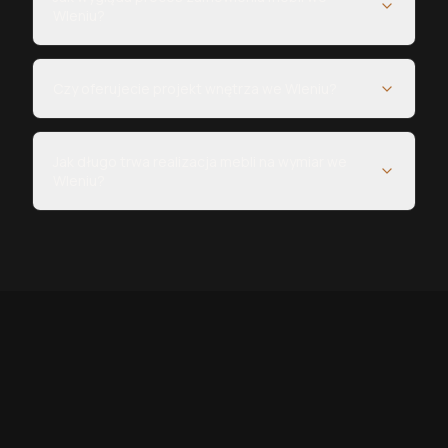
Wleniu?
Czy oferujecie projekt wnętrza we Wleniu?
Jak długo trwa realizacja mebli na wymiar we
Wleniu?