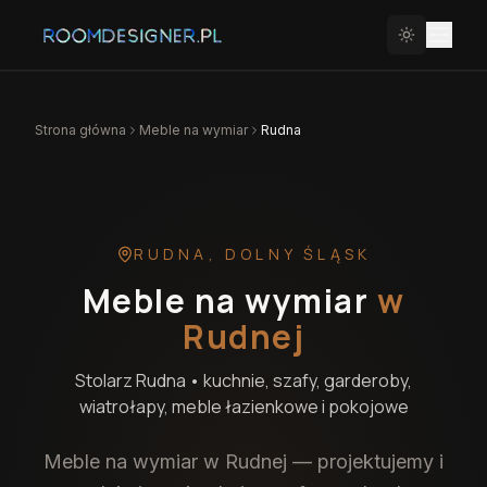
Strona główna
Meble na wymiar
Rudna
RUDNA
,
DOLNY ŚLĄSK
Meble na wymiar
w
Rudnej
Stolarz
Rudna
• kuchnie, szafy, garderoby,
wiatrołapy, meble łazienkowe i pokojowe
Meble na wymiar w Rudnej — projektujemy i