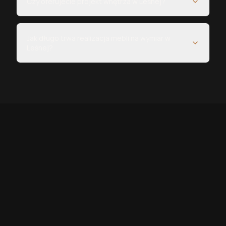
Czy oferujecie projekt wnętrza w Leśnej?
Jak długo trwa realizacja mebli na wymiar w
Leśnej?