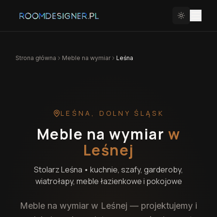
Strona główna
Meble na wymiar
Leśna
LEŚNA
,
DOLNY ŚLĄSK
Meble na wymiar
w
Leśnej
Stolarz
Leśna
• kuchnie, szafy, garderoby,
wiatrołapy, meble łazienkowe i pokojowe
Meble na wymiar w Leśnej — projektujemy i