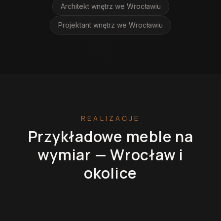
Architekt wnętrz
we Wrocławiu
Projektant wnętrz
we Wrocławiu
REALIZACJE
Przykładowe meble na
wymiar —
Wrocław
i
okolice
Kuchnie na wymiar
Szafy na wymiar
Garderoby
Łazienki