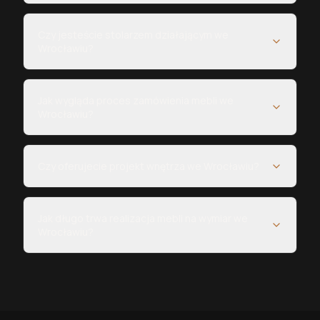
Czy jesteście stolarzem działającym we
Wrocławiu?
Jak wygląda proces zamówienia mebli we
Wrocławiu?
Czy oferujecie projekt wnętrza we Wrocławiu?
Jak długo trwa realizacja mebli na wymiar we
Wrocławiu?