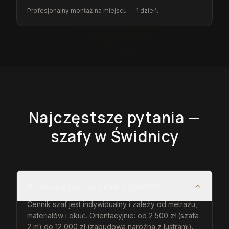
Profesjonalny montaż na miejscu — 1 dzień.
Najczęstsze pytania —
szafy
w Świdnicy
Ile kosztują szafy na wymiar w Świdnicy?
Cennik szaf jest indywidualny i zależy od metrażu,
materiałów i okuć. Orientacyjnie: od 2 500 zł (szafa
2 m) do 12 000 zł (zabudowa narożna z lustrami).