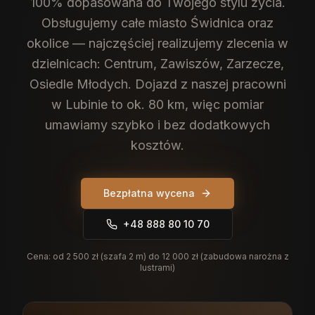
100% dopasowana do Twojego stylu życia.
Obsługujemy całe miasto Świdnica oraz
okolice — najczęściej realizujemy zlecenia w
dzielnicach: Centrum, Zawiszów, Zarzecze,
Osiedle Młodych. Dojazd z naszej pracowni
w Lubinie to ok. 80 km, więc pomiar
umawiamy szybko i bez dodatkowych
kosztów.
Bezpłatna wycena
+48 888 80 10 70
Cena:
od 2 500 zł (szafa 2 m) do 12 000 zł (zabudowa narożna z
lustrami)