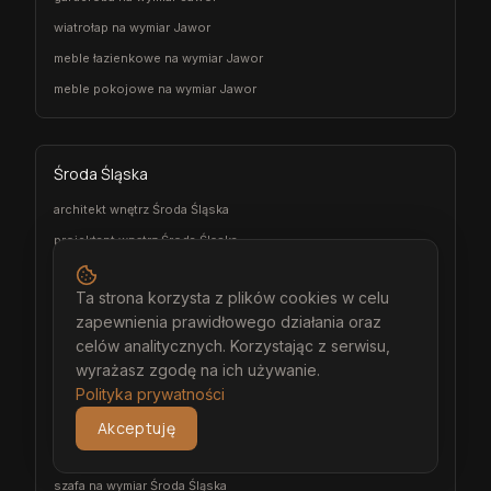
wiatrołap na wymiar Jawor
meble łazienkowe na wymiar Jawor
meble pokojowe na wymiar Jawor
Środa Śląska
architekt wnętrz Środa Śląska
projektant wnętrz Środa Śląska
projekt wnętrz Środa Śląska
Ta strona korzysta z plików cookies w celu
projektowanie wnętrz Środa Śląska
zapewnienia prawidłowego działania oraz
aranżacja wnętrz Środa Śląska
celów analitycznych. Korzystając z serwisu,
wizualizacja wnętrz Środa Śląska
wyrażasz zgodę na ich używanie.
Polityka prywatności
meble na wymiar Środa Śląska
stolarz Środa Śląska
Akceptuję
kuchnia na wymiar Środa Śląska
szafa na wymiar Środa Śląska