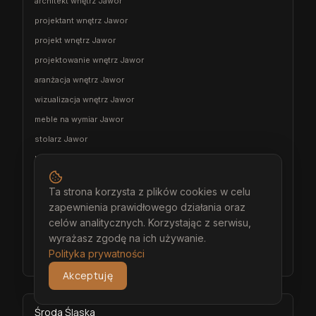
architekt wnętrz Jawor
projektant wnętrz Jawor
projekt wnętrz Jawor
projektowanie wnętrz Jawor
aranżacja wnętrz Jawor
wizualizacja wnętrz Jawor
meble na wymiar Jawor
stolarz Jawor
kuchnia na wymiar Jawor
szafa na wymiar Jawor
Ta strona korzysta z plików cookies w celu
garderoba na wymiar Jawor
zapewnienia prawidłowego działania oraz
wiatrołap na wymiar Jawor
celów analitycznych. Korzystając z serwisu,
wyrażasz zgodę na ich używanie.
meble łazienkowe na wymiar Jawor
Polityka prywatności
meble pokojowe na wymiar Jawor
Akceptuję
Środa Śląska