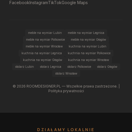
Facebook
Instagram
TikTok
Google Maps
meble na wymiar Lubin
meble na wymiar Legnica
meble na wymiar Polkowice
meble na wymiar Głogów
meble na wymiar Wrocław
kuchnia na wymiar Lubin
kuchnia na wymiar Legnica
kuchnia na wymiar Polkowice
kuchnia na wymiar Głogów
kuchnia na wymiar Wrocław
stolarz Lubin
stolarz Legnica
stolarz Polkowice
stolarz Głogów
stolarz Wrocław
©
2026
ROOMDESIGNER.PL — Wszelkie prawa zastrzeżone. |
Polityka prywatności
DZIAŁAMY LOKALNIE