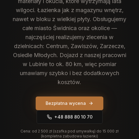
materiały i okucia, które wytrzymają lata
wilgoci. Łazienka jak z magazynu wnętrz,
nawet w bloku z wielkiej płyty.
Obsługujemy
całe miasto Świdnica oraz okolice —
najczęściej realizujemy zlecenia w
dzielnicach: Centrum, Zawiszów, Zarzecze,
Osiedle Młodych. Dojazd z naszej pracowni
w Lubinie to ok. 80 km, więc pomiar
umawiamy szybko i bez dodatkowych
kosztów.
Bezpłatna wycena
+48 888 80 10 70
Cena:
od 2 500 zł (szafka pod umywalkę) do 15 000 zł
(kompletna zabudowa łazienki)