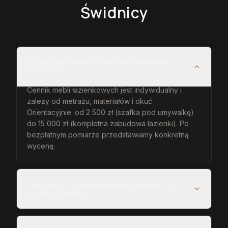
Świdnicy
Ile kosztują meble łazienkowe na wymiar w
Świdnicy?
Cennik mebli łazienkowych jest indywidualny i
zależy od metrażu, materiałów i okuć.
Orientacyjnie: od 2 500 zł (szafka pod umywalkę)
do 15 000 zł (kompletna zabudowa łazienki). Po
bezpłatnym pomiarze przedstawiamy konkretną
wycenę.
Jak długo trwa realizacja mebli łazienkowych na
wymiar w Świdnicy?