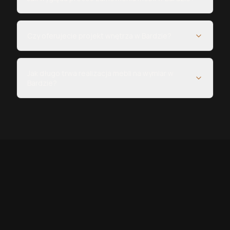
Czy oferujecie projekt wnętrza w Bardzie?
Jak długo trwa realizacja mebli na wymiar w
Bardzie?