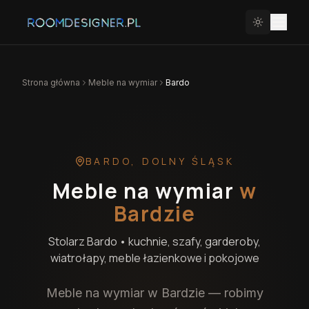
Strona główna
Meble na wymiar
Bardo
BARDO
,
DOLNY ŚLĄSK
Meble na wymiar
w
Bardzie
Stolarz
Bardo
• kuchnie, szafy, garderoby,
wiatrołapy, meble łazienkowe i pokojowe
Meble na wymiar w Bardzie — robimy