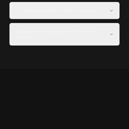
Czy oferujecie projekt wnętrza w Jaworze?
Jak długo trwa realizacja mebli na wymiar w
Jaworze?