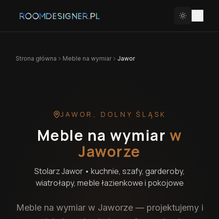
Strona główna
Meble na wymiar
Jawor
JAWOR
,
DOLNY ŚLĄSK
Meble na wymiar
w
Jaworze
Stolarz
Jawor
• kuchnie, szafy, garderoby,
wiatrołapy, meble łazienkowe i pokojowe
Meble na wymiar w Jaworze — projektujemy i