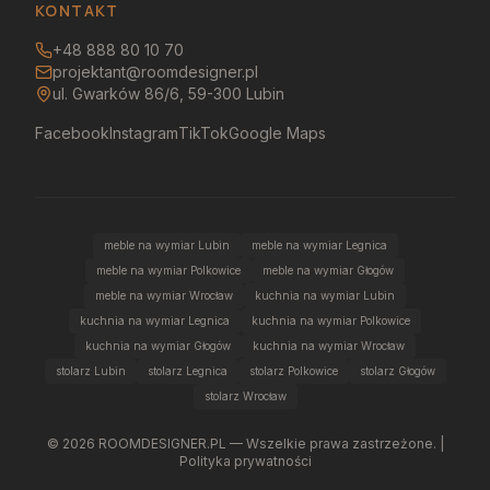
KONTAKT
+48 888 80 10 70
projektant@roomdesigner.pl
ul. Gwarków 86/6, 59-300 Lubin
Facebook
Instagram
TikTok
Google Maps
meble na wymiar Lubin
meble na wymiar Legnica
meble na wymiar Polkowice
meble na wymiar Głogów
meble na wymiar Wrocław
kuchnia na wymiar Lubin
kuchnia na wymiar Legnica
kuchnia na wymiar Polkowice
kuchnia na wymiar Głogów
kuchnia na wymiar Wrocław
stolarz Lubin
stolarz Legnica
stolarz Polkowice
stolarz Głogów
stolarz Wrocław
©
2026
ROOMDESIGNER.PL — Wszelkie prawa zastrzeżone. |
Polityka prywatności