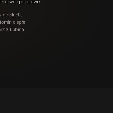
zienkowe i pokojowe
 górskich,
rnir, ciepłe
arz z Lubina