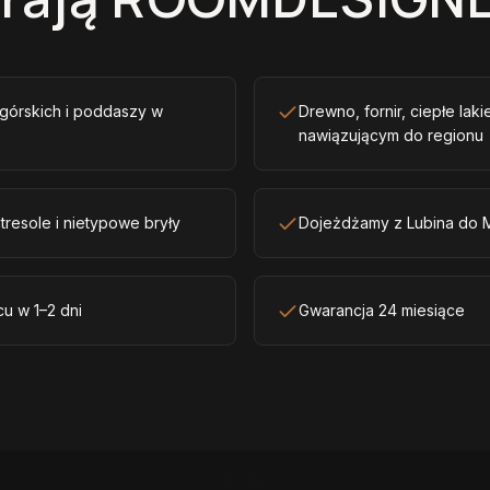
órskich i poddaszy w
Drewno, fornir, ciepłe lak
nawiązującym do regionu
tresole i nietypowe bryły
Dojeżdżamy z Lubina do M
u w 1–2 dni
Gwarancja 24 miesiące