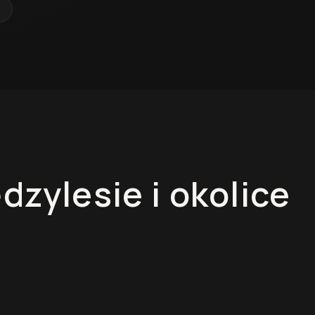
u
dzylesie
i okolice
Łazienki