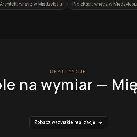
Architekt wnętrz
w Międzylesiu
Projektant wnętrz
w Międzylesi
REALIZACJE
le na wymiar —
Mię
miar
Garderoby
Zobacz wszystkie realizacje