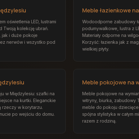
ędzylesiu
Meble łazienkowe na
m oświetlenia LED, lustrami
Wodoodporne zabudowy ła
d Twoją kolekcję ubrań.
podumywalkowe, lustra z LE
 jak i duże pokoje
Materiały odporne na wilgo
bez nerwów i wszystko pod
Korzyść: łazienka jak z ma
wielkiej płyty.
ędzylesiu
Meble pokojowe na w
u w Międzylesiu: szafki na
Meble pokojowe na wymiar 
miejsce na kurtki. Eleganckie
witryny, biurka, zabudowy 
ą rzeczy w korytarzu.
meble do pokoju dziecięce
nucie po wejściu do domu.
spójna stylistyka w całym m
razem z rodziną.