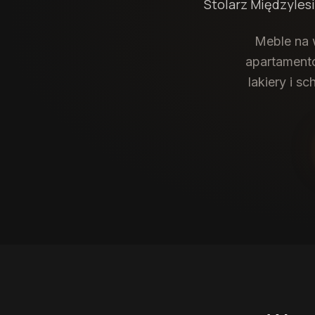
Stolarz
Międzyles
Meble na 
apartamentó
lakiery i s