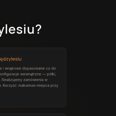
ylesiu
?
iędzylesiu
ne i wnękowe dopasowane co do
konfiguracje wewnętrzne — półki,
y. Realizujemy zamówienia w
ie. Korzyść: maksimum miejsca przy