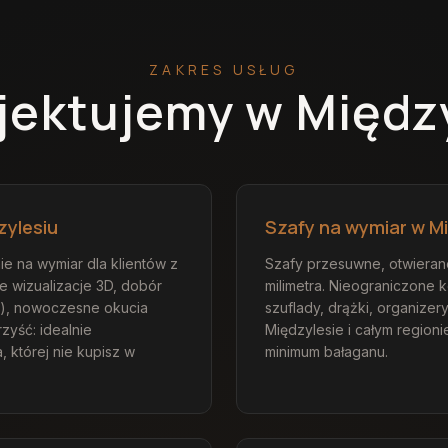
ZAKRES USŁUG
ojektujemy
w Międz
zylesiu
Szafy na wymiar w M
e na wymiar dla klientów z
Szafy przesuwne, otwiera
ne wizualizacje 3D, dobór
milimetra. Nieograniczone 
nat), nowoczesne okucia
szuflady, drążki, organizer
zyść: idealnie
Międzylesie i całym region
, której nie kupisz w
minimum bałaganu.