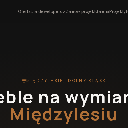
Oferta
Dla deweloperów
Zamów projekt
Galeria
Projekty
F
MIĘDZYLESIE
,
DOLNY ŚLĄSK
ble na wymia
Międzylesiu