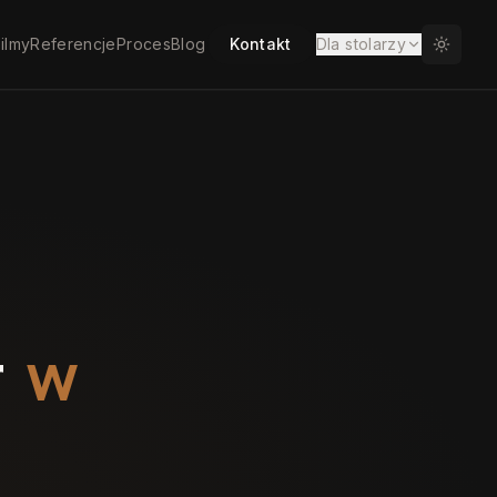
ilmy
Referencje
Proces
Blog
Kontakt
Dla stolarzy
r
w