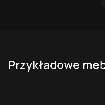
Przykładowe meb
Kuchnie na wymiar
Szafy na wy