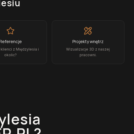
lesiu
Referencje
Projekty wnętrz
lienci z Międzylesia i
Wizualizacje 3D z naszej
okolic?
pracowni.
ylesia
R.PL?