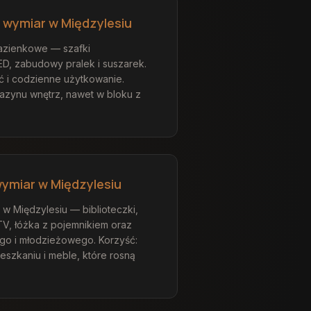
 wymiar w Międzylesiu
zienkowe — szafki
D, zabudowy pralek i suszarek.
ć i codzienne użytkowanie.
gazynu wnętrz, nawet w bloku z
ymiar w Międzylesiu
w Międzylesiu — biblioteczki,
TV, łóżka z pojemnikiem oraz
go i młodzieżowego. Korzyść:
ieszkaniu i meble, które rosną