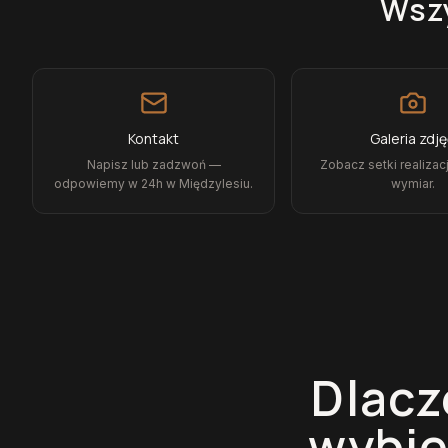
Wszy
Kontakt
Galeria zdj
Napisz lub zadzwoń —
Zobacz setki realizacj
odpowiemy w 24h w Międzylesiu.
wymiar.
Dlacz
wybi