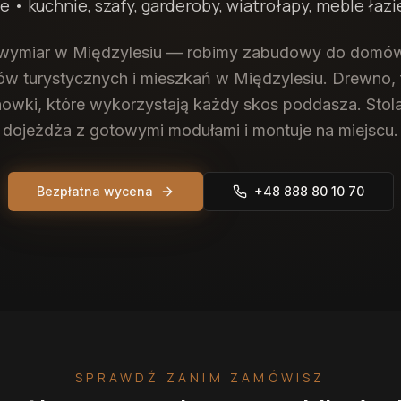
ie
• kuchnie, szafy, garderoby, wiatrołapy, meble ła
wymiar w Międzylesiu — robimy zabudowy do domów
w turystycznych i mieszkań w Międzylesiu. Drewno, fo
chowki, które wykorzystają każdy skos poddasza. Stol
dojeżdża z gotowymi modułami i montuje na miejscu.
Bezpłatna wycena
+48 888 80 10 70
SPRAWDŹ ZANIM ZAMÓWISZ