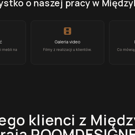
stko o naszej pracy
w Między
ęć
Galeria video
i mebli na
Filmy z realizacji u klientów.
Co mówią k
ego klienci z
Międz
erają ROOMDESIGNE