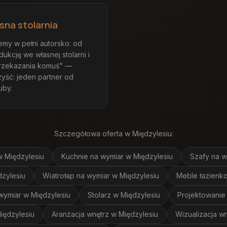
sna stolarnia
emy w pełni autorsko: od
ukcję we własnej stolarni i
przekazania komuś" —
yść: jeden partner od
uby.
Szczegółowa oferta
w Międzylesiu
:
w Międzylesiu
Kuchnie na wymiar
w Międzylesiu
Szafy na w
zylesiu
Wiatrołap na wymiar
w Międzylesiu
Meble łazienk
wymiar
w Międzylesiu
Stolarz
w Międzylesiu
Projektowanie
iędzylesiu
Aranżacja wnętrz
w Międzylesiu
Wizualizacja w