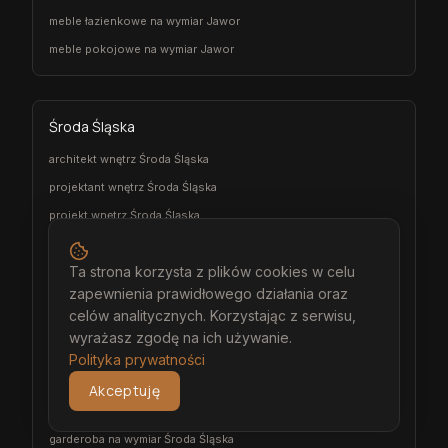
meble łazienkowe na wymiar Jawor
meble pokojowe na wymiar Jawor
Środa Śląska
architekt wnętrz Środa Śląska
projektant wnętrz Środa Śląska
projekt wnętrz Środa Śląska
projektowanie wnętrz Środa Śląska
Ta strona korzysta z plików cookies w celu
aranżacja wnętrz Środa Śląska
zapewnienia prawidłowego działania oraz
wizualizacja wnętrz Środa Śląska
celów analitycznych. Korzystając z serwisu,
meble na wymiar Środa Śląska
wyrażasz zgodę na ich używanie.
stolarz Środa Śląska
Polityka prywatności
kuchnia na wymiar Środa Śląska
Akceptuję
szafa na wymiar Środa Śląska
garderoba na wymiar Środa Śląska