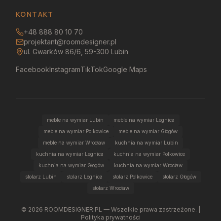
KONTAKT
+48 888 80 10 70
projektant@roomdesigner.pl
ul. Gwarków 86/6, 59-300 Lubin
Facebook
Instagram
TikTok
Google Maps
meble na wymiar Lubin
meble na wymiar Legnica
meble na wymiar Polkowice
meble na wymiar Głogów
meble na wymiar Wrocław
kuchnia na wymiar Lubin
kuchnia na wymiar Legnica
kuchnia na wymiar Polkowice
kuchnia na wymiar Głogów
kuchnia na wymiar Wrocław
stolarz Lubin
stolarz Legnica
stolarz Polkowice
stolarz Głogów
stolarz Wrocław
©
2026
ROOMDESIGNER.PL — Wszelkie prawa zastrzeżone. |
Polityka prywatności