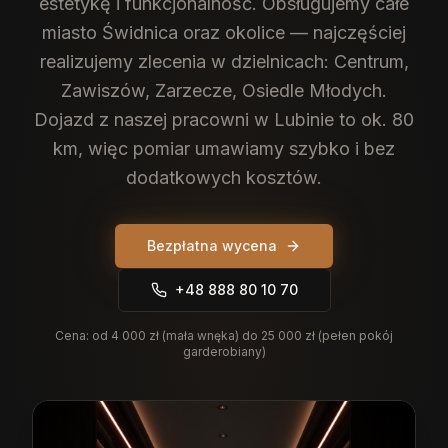
estetykę i funkcjonalność.
Obsługujemy całe
miasto Świdnica oraz okolice — najczęściej
realizujemy zlecenia w dzielnicach: Centrum,
Zawiszów, Zarzecze, Osiedle Młodych.
Dojazd z naszej pracowni w Lubinie to ok. 80
km, więc pomiar umawiamy szybko i bez
dodatkowych kosztów.
Bezpłatna wycena
+48 888 80 10 70
Cena:
od 4 000 zł (mała wnęka) do 25 000 zł (pełen pokój
garderobiany)