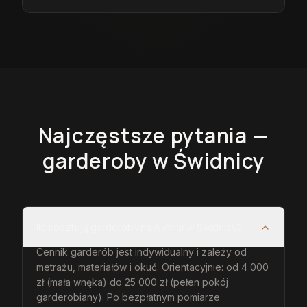
Najczęstsze pytania —
garderoby
w Świdnicy
Ile kosztują garderoby na wymiar w Świdnicy?
Cennik garderób jest indywidualny i zależy od
metrażu, materiałów i okuć. Orientacyjnie: od 4 000
zł (mała wnęka) do 25 000 zł (pełen pokój
garderobiany). Po bezpłatnym pomiarze