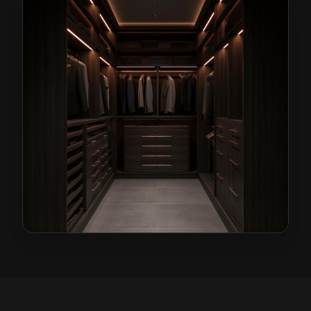
Garderoby na wymiar w Świdnicy
— przykładowa reali