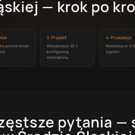
ąskiej — krok po kr
miar
3. Projekt
4. Produkcja
ny pomiar wnęki
Wizualizacja 3D z
Realizacja w 3–5
any.
konfiguracją
tygodni.
wewnętrzną.
zęstsze pytania —