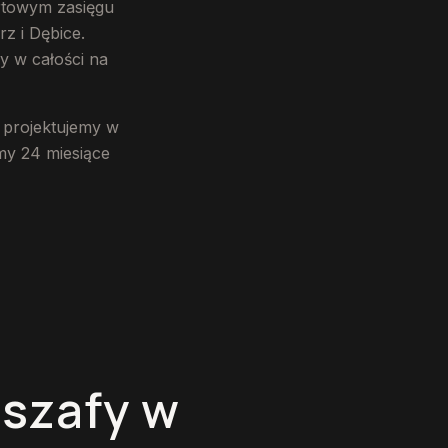
ortowym zasięgu
z i Dębice.
y w całości na
 projektujemy w
emy 24 miesiące
 szafy w