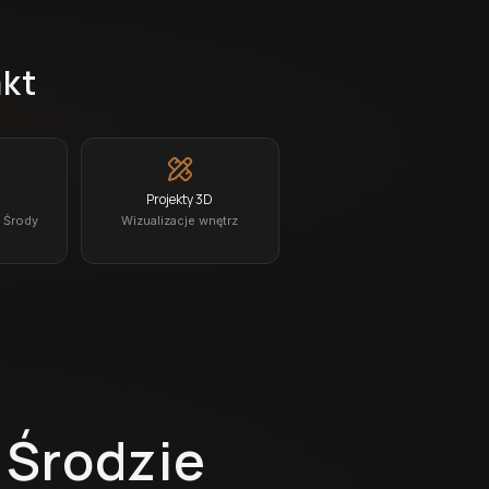
akt
Projekty 3D
z Środy
Wizualizacje wnętrz
 Środzie