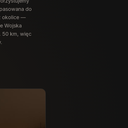
korzystujemy
dopasowana do
z okolice —
le Wojska
. 50 km, więc
.