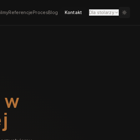
ilmy
Referencje
Proces
Blog
Kontakt
Dla stolarzy
w
j