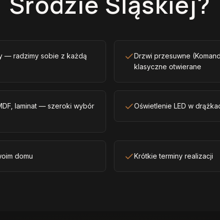
Środzie Śląskiej?
sy — radzimy sobie z każdą
Drzwi przesuwne (Komando
klasyczne otwierane
 MDF, laminat — szeroki wybór
Oświetlenie LED w drążkac
woim domu
Krótkie terminy realizacji