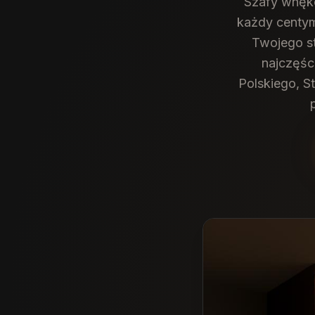
Szafy wnęko
każdy centym
Twojego st
najczęśc
Polskiego, S