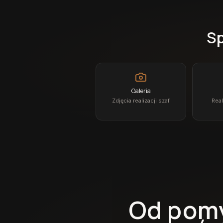
Sp
Galeria
Zdjęcia realizacji szaf
Real
Od pomy