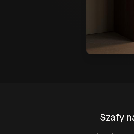
Szafy na wymiar w Śr
Szafy n