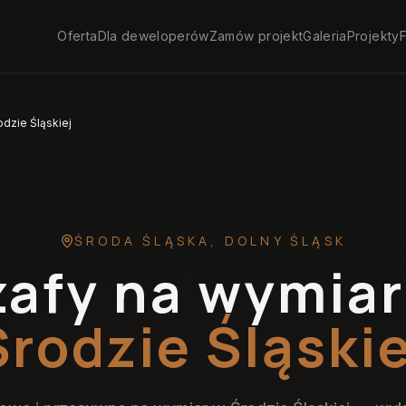
Oferta
Dla deweloperów
Zamów projekt
Galeria
Projekty
F
dzie Śląskiej
ŚRODA ŚLĄSKA
,
DOLNY ŚLĄSK
zafy na wymiar
Środzie Śląskie