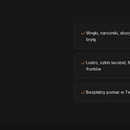
Wnęki, narożniki, sko
bryłą
Lustro, szkło lacobel,
frontów
Bezpłatny pomiar w T