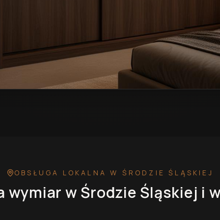
odzie Śląskiej
— przykładowa realizacja
OBSŁUGA LOKALNA
W ŚRODZIE ŚLĄSKIEJ
a wymiar
w Środzie Śląskiej
i w