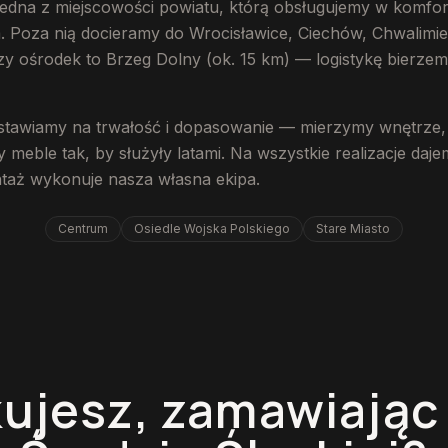
 jedna z miejscowości powiatu, którą obsługujemy w komf
. Poza nią docieramy do Wrocisławice, Ciechów, Chwalimier
zy ośrodek to Brzeg Dolny (ok. 15 km) — logistykę bierzem
stawiamy na trwałość i dopasowanie — mierzymy wnętrze,
 meble tak, by służyły latami. Na wszystkie realizacje daj
ntaż wykonuje nasza własna ekipa.
Centrum
Osiedle Wojska Polskiego
Stare Miasto
ujesz, zamawiając