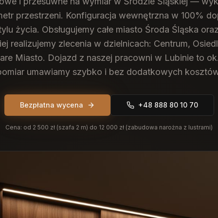
we i przesuwne na wymiar w Środzie Śląskiej — wy
etr przestrzeni. Konfiguracja wewnętrzna w 100% 
ylu życia.
Obsługujemy całe miasto Środa Śląska ora
iej realizujemy zlecenia w dzielnicach: Centrum, Osied
tare Miasto. Dojazd z naszej pracowni w Lubinie to ok
pomiar umawiamy szybko i bez dodatkowych kosztów
Bezpłatna wycena
+48 888 80 10 70
Cena:
od 2 500 zł (szafa 2 m) do 12 000 zł (zabudowa narożna z lustrami)