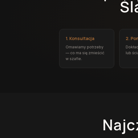
Śl
1. Konsultacja
2. Po
Omawiamy potrzeby
Dokład
— co ma się zmieścić
lub ści
w szafie.
Najc