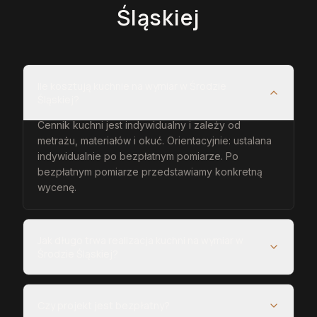
Śląskiej
Ile kosztują kuchnie na wymiar w Środzie
Śląskiej?
Cennik kuchni jest indywidualny i zależy od
metrażu, materiałów i okuć. Orientacyjnie: ustalana
indywidualnie po bezpłatnym pomiarze. Po
bezpłatnym pomiarze przedstawiamy konkretną
wycenę.
Jak długo trwa realizacja kuchni na wymiar w
Środzie Śląskiej?
Czy projekt jest bezpłatny?