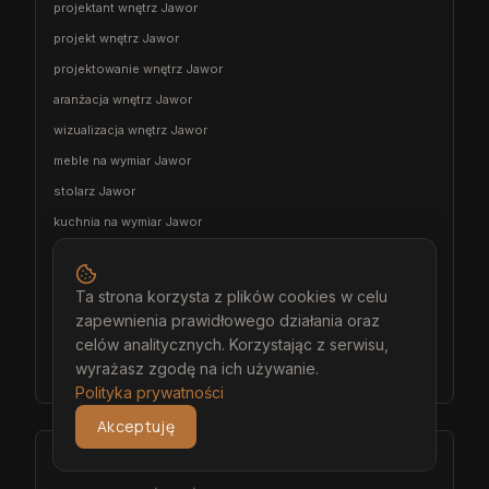
projektant wnętrz Jawor
projekt wnętrz Jawor
projektowanie wnętrz Jawor
aranżacja wnętrz Jawor
wizualizacja wnętrz Jawor
meble na wymiar Jawor
stolarz Jawor
kuchnia na wymiar Jawor
szafa na wymiar Jawor
garderoba na wymiar Jawor
Ta strona korzysta z plików cookies w celu
wiatrołap na wymiar Jawor
zapewnienia prawidłowego działania oraz
celów analitycznych. Korzystając z serwisu,
meble łazienkowe na wymiar Jawor
wyrażasz zgodę na ich używanie.
meble pokojowe na wymiar Jawor
Polityka prywatności
Akceptuję
Środa Śląska