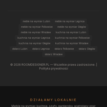
meble na wymiar Lubin
meble na wymiar Legnica
meble na wymiar Polkowice
meble na wymiar Głogów
meble na wymiar Wrocław
kuchnia na wymiar Lubin
kuchnia na wymiar Legnica
kuchnia na wymiar Polkowice
kuchnia na wymiar Głogów
kuchnia na wymiar Wrocław
stolarz Lubin
stolarz Legnica
stolarz Polkowice
stolarz Głogów
stolarz Wrocław
©
2026
ROOMDESIGNER.PL — Wszelkie prawa zastrzeżone. |
Polityka prywatności
DZIAŁAMY LOKALNIE
Meble na wymiar, kuchnie, szafy, garderoby, wiatrołapy oraz