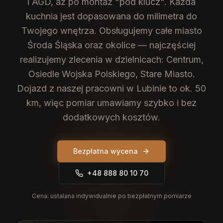
i AGD, aż po montaż "pod klucz". Każda
kuchnia jest dopasowana do milimetra do
Twojego wnętrza.
Obsługujemy całe miasto
Środa Śląska oraz okolice — najczęściej
realizujemy zlecenia w dzielnicach: Centrum,
Osiedle Wojska Polskiego, Stare Miasto.
Dojazd z naszej pracowni w Lubinie to ok. 50
km, więc pomiar umawiamy szybko i bez
dodatkowych kosztów.
Bezpłatna wycena
+48 888 80 10 70
Cena:
ustalana indywidualnie po bezpłatnym pomiarze