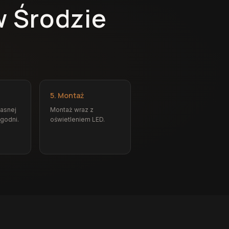
w Środzie
5. Montaż
łasnej
Montaż wraz z
ygodni.
oświetleniem LED.