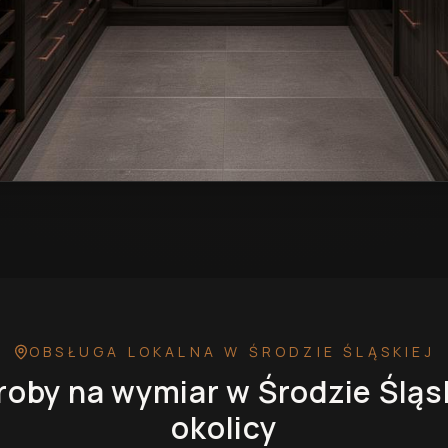
 w Środzie Śląskiej
— przykładowa realizacja
OBSŁUGA LOKALNA
W ŚRODZIE ŚLĄSKIEJ
roby na wymiar
w Środzie Śląs
okolicy