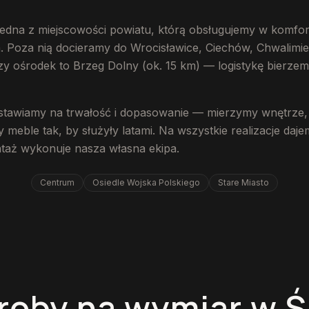
 jedna z miejscowości powiatu, którą obsługujemy w komf
. Poza nią docieramy do Wrocisławice, Ciechów, Chwalimier
zy ośrodek to Brzeg Dolny (ok. 15 km) — logistykę bierzem
stawiamy na trwałość i dopasowanie — mierzymy wnętrze,
 meble tak, by służyły latami. Na wszystkie realizacje daj
ntaż wykonuje nasza własna ekipa.
Centrum
Osiedle Wojska Polskiego
Stare Miasto
roby na wymiar w Ś