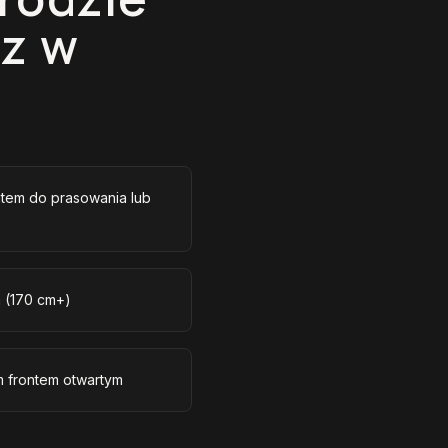
sz w
tem do prasowania lub
m (170 cm+)
m frontem otwartym