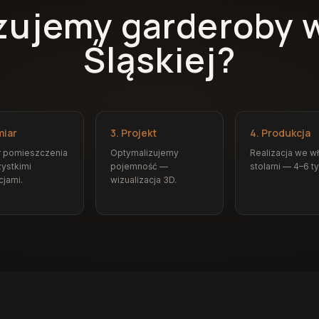
izujemy garderoby 
Śląskiej?
miar
3. Projekt
4. Produkcja
r pomieszczenia
Optymalizujemy
Realizacja we w
ystkimi
pojemność —
stolarni — 4–6 t
cjami.
wizualizacja 3D.