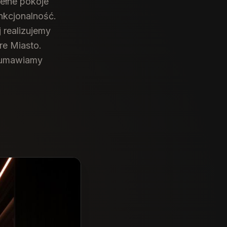
ełne pokoje
nkcjonalność.
 realizujemy
re Miasto.
r umawiamy