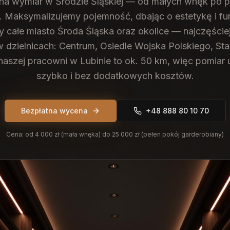
na wymiar w Środzie Śląskiej — od małych wnęk po p
. Maksymalizujemy pojemność, dbając o estetykę i fu
 całe miasto Środa Śląska oraz okolice — najczęściej
w dzielnicach: Centrum, Osiedle Wojska Polskiego, Sta
naszej pracowni w Lubinie to ok. 50 km, więc pomia
szybko i bez dodatkowych kosztów.
Bezpłatna wycena
+48 888 80 10 70
Cena:
od 4 000 zł (mała wnęka) do 25 000 zł (pełen pokój garderobiany)