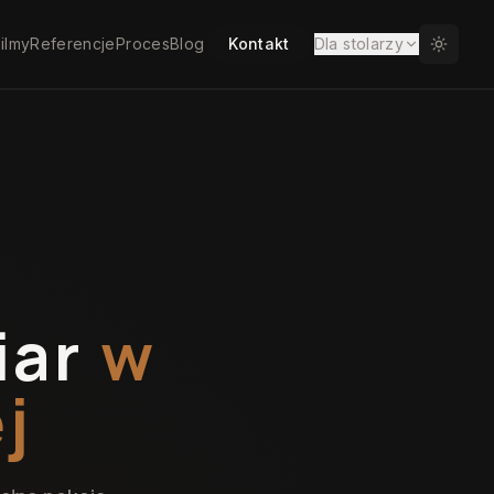
ilmy
Referencje
Proces
Blog
Kontakt
Dla stolarzy
iar
w
j