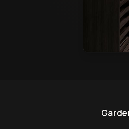
Garderoby na wymiar
Garde