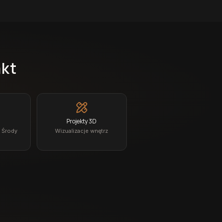
akt
Projekty 3D
z Środy
Wizualizacje wnętrz