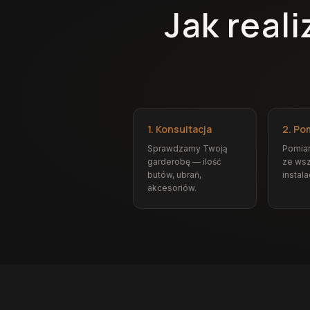
Jak real
1. Konsultacja
2. Po
Sprawdzamy Twoją
Pomia
garderobę — ilość
ze wsz
butów, ubrań,
instala
akcesoriów.