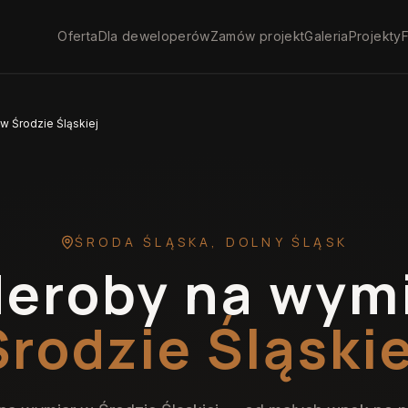
Oferta
Dla deweloperów
Zamów projekt
Galeria
Projekty
F
w Środzie Śląskiej
ŚRODA ŚLĄSKA
,
DOLNY ŚLĄSK
eroby na wym
Środzie Śląskie