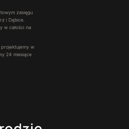
ortowym zasięgu
z i Dębice.
y w całości na
 projektujemy w
emy 24 miesiące
rodzie