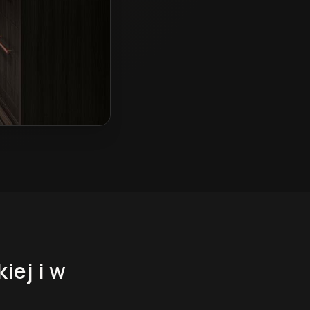
kiej
i w