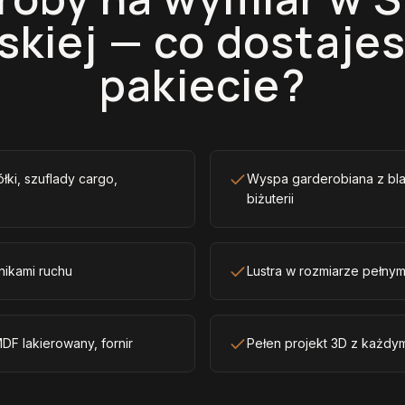
skiej — co dostaje
pakiecie?
ółki, szuflady cargo,
Wyspa garderobiana z bla
biżuterii
nikami ruchu
Lustra w rozmiarze pełny
DF lakierowany, fornir
Pełen projekt 3D z każdy