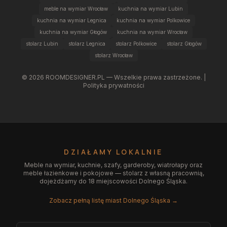
meble na wymiar Wrocław
kuchnia na wymiar Lubin
kuchnia na wymiar Legnica
kuchnia na wymiar Polkowice
kuchnia na wymiar Głogów
kuchnia na wymiar Wrocław
stolarz Lubin
stolarz Legnica
stolarz Polkowice
stolarz Głogów
stolarz Wrocław
©
2026
ROOMDESIGNER.PL — Wszelkie prawa zastrzeżone. |
Polityka prywatności
DZIAŁAMY LOKALNIE
Meble na wymiar, kuchnie, szafy, garderoby, wiatrołapy oraz
meble łazienkowe i pokojowe — stolarz z własną pracownią,
dojeżdżamy do 18 miejscowości Dolnego Śląska.
Zobacz pełną listę miast Dolnego Śląska →