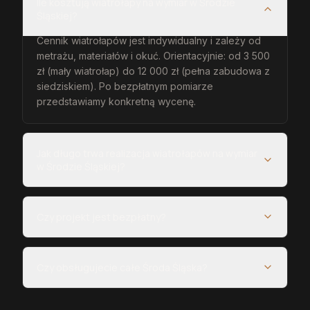
Ile kosztują wiatrołapy na wymiar w Środzie
Śląskiej?
Cennik wiatrołapów jest indywidualny i zależy od
metrażu, materiałów i okuć. Orientacyjnie: od 3 500
zł (mały wiatrołap) do 12 000 zł (pełna zabudowa z
siedziskiem). Po bezpłatnym pomiarze
przedstawiamy konkretną wycenę.
Jak długo trwa realizacja wiatrołapów na wymiar
w Środzie Śląskiej?
Czy projekt jest bezpłatny?
Czy obsługujecie całe Środa Śląska?