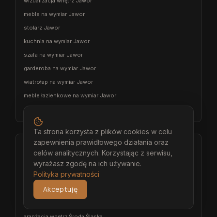
wizualizacja wnętrz Jawor
meble na wymiar Jawor
stolarz Jawor
kuchnia na wymiar Jawor
szafa na wymiar Jawor
garderoba na wymiar Jawor
wiatrołap na wymiar Jawor
meble łazienkowe na wymiar Jawor
meble pokojowe na wymiar Jawor
Ta strona korzysta z plików cookies w celu
zapewnienia prawidłowego działania oraz
Środa Śląska
celów analitycznych. Korzystając z serwisu,
architekt wnętrz Środa Śląska
wyrażasz zgodę na ich używanie.
Polityka prywatności
projektant wnętrz Środa Śląska
Akceptuję
projekt wnętrz Środa Śląska
projektowanie wnętrz Środa Śląska
aranżacja wnętrz Środa Śląska