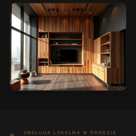
Wiatrołap na wymiar w Środzie Śląskiej
— przykładowa 
OBSŁUGA LOKALNA
W ŚRODZIE