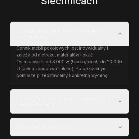
Siechnicach
Ile kosztują meble pokojowe na wymiar w
Siechnicach?
Cennik mebli pokojowych jest indywidualny i
zależy od metrażu, materiałów i okuć.
Orientacyjnie: od 3 000 zł (biurko/regał) do 20 000
zł (pełna zabudowa salonu). Po bezpłatnym
pomiarze przedstawiamy konkretną wycenę.
Jak długo trwa realizacja mebli pokojowych na
wymiar w Siechnicach?
Czy projekt jest bezpłatny?