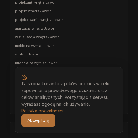
projektant wnętrz Jawor
projekt wnętrz Jawor
projektowanie wnętrz Jawor
aranżacja wnętrz Jawor
wizualizacja wnętrz Jawor
meble na wymiar Jawor
stolarz Jawor
kuchnia na wymiar Jawor
szafa na wymiar Jawor
garderoba na wymiar Jawor
Ta strona korzysta z plików cookies w celu
wiatrołap na wymiar Jawor
zapewnienia prawidłowego działania oraz
celów analitycznych. Korzystając z serwisu,
meble łazienkowe na wymiar Jawor
wyrażasz zgodę na ich używanie.
meble pokojowe na wymiar Jawor
Polityka prywatności
Akceptuję
Środa Śląska