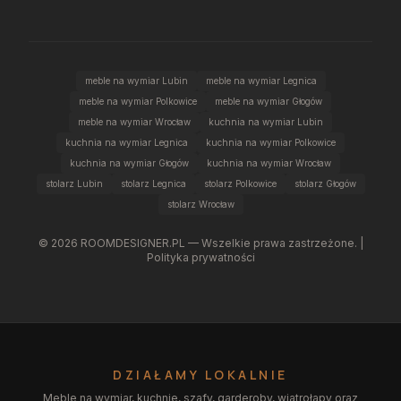
meble na wymiar Lubin
meble na wymiar Legnica
meble na wymiar Polkowice
meble na wymiar Głogów
meble na wymiar Wrocław
kuchnia na wymiar Lubin
kuchnia na wymiar Legnica
kuchnia na wymiar Polkowice
kuchnia na wymiar Głogów
kuchnia na wymiar Wrocław
stolarz Lubin
stolarz Legnica
stolarz Polkowice
stolarz Głogów
stolarz Wrocław
©
2026
ROOMDESIGNER.PL — Wszelkie prawa zastrzeżone. |
Polityka prywatności
DZIAŁAMY LOKALNIE
Meble na wymiar, kuchnie, szafy, garderoby, wiatrołapy oraz