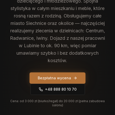
dziecięcego i młodzieżowego. Spójna
stylistyka w całym mieszkaniu i meble, które
rosną razem z rodziną.
Obsługujemy całe
miasto Siechnice oraz okolice — najczęściej
realizujemy zlecenia w dzielnicach: Centrum,
Radwanice, Iwiny. Dojazd z naszej pracowni
w Lubinie to ok. 90 km, więc pomiar
umawiamy szybko i bez dodatkowych
kosztów.
Bezpłatna wycena
+48 888 80 10 70
Cena:
od 3 000 zł (biurko/regał) do 20 000 zł (pełna zabudowa
salonu)