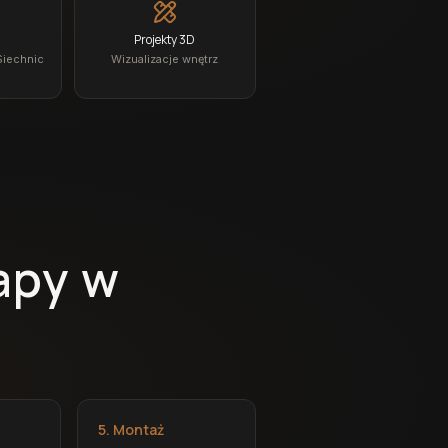
Projekty 3D
Siechnic
Wizualizacje wnętrz
apy w
5. Montaż