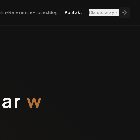
ilmy
Referencje
Proces
Blog
Kontakt
Dla stolarzy
iar
w