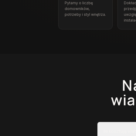
Pytamy o liczbę
Dokła
domowników,
przedp
potrzeby i styl wnętrza.
uwzgl
instalac
N
wia
Ile kosztują wi