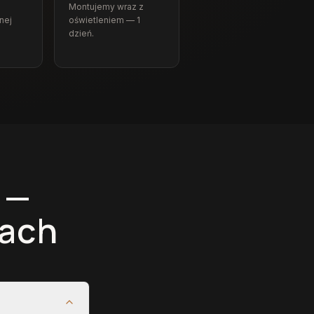
Montujemy wraz z
nej
oświetleniem — 1
dzień.
 —
cach