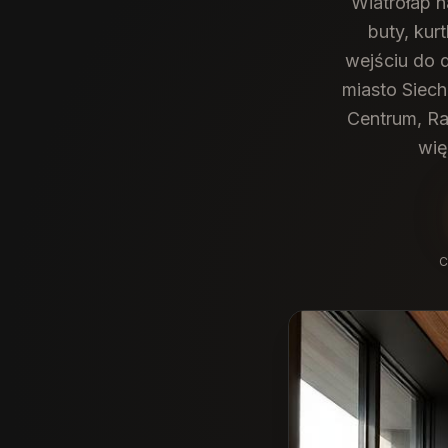
Wiatrołap 
buty, kur
wejściu do 
miasto Siech
Centrum, Ra
wię
C