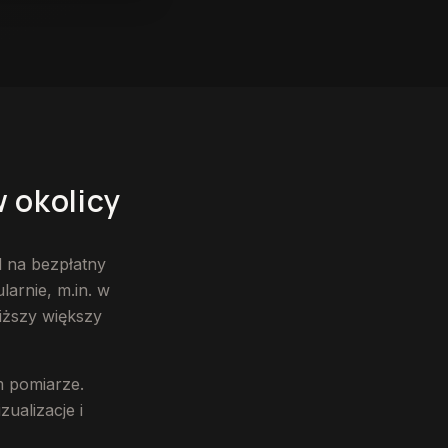
w okolicy
 na bezpłatny
arnie, m.in. w
liższy większy
m pomiarze.
ualizacje i