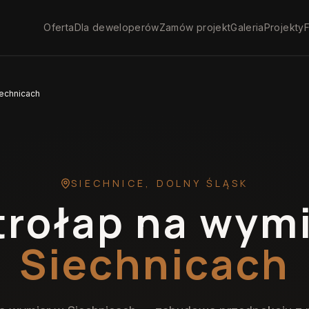
Oferta
Dla deweloperów
Zamów projekt
Galeria
Projekty
F
iechnicach
SIECHNICE
,
DOLNY ŚLĄSK
trołap na wym
Siechnicach