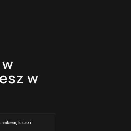
 w
jesz w
mnikiem, lustro i