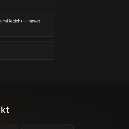
lum/Hettich) — nawet
akt