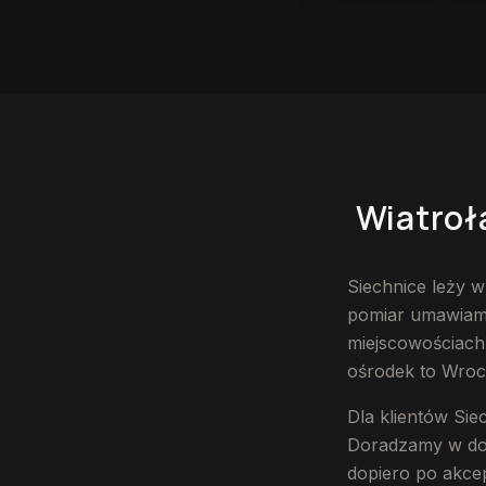
Wiatrołap na wymiar
Wiatroł
Siechnice leży 
pomiar umawiamy 
miejscowościach 
ośrodek to Wrocł
Dla klientów Si
Doradzamy w dobo
dopiero po akcep