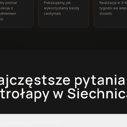
dny pomiar
Pokazujemy, jak
Realizacja w 3–5
okoju z
wykorzystamy każdy
tygodni we włas
ędnieniem
centymetr.
stolarni.
ji.
ajczęstsze pytania
trołapy
w Siechni
atrołapy na wymiar w Siechnicach?