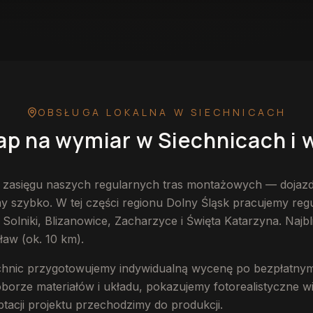
 w Siechnicach
— przykładowa realizacja
OBSŁUGA LOKALNA
W SIECHNICACH
ap na wymiar
w Siechnicach
i 
w zasięgu naszych regularnych tras montażowych — dojazd
szybko. W tej części regionu Dolny Śląsk pracujemy regul
Solniki, Blizanowice, Zacharzyce i Święta Katarzyna. Najb
aw (ok. 10 km).
echnic przygotowujemy indywidualną wycenę po bezpłatny
rze materiałów i układu, pokazujemy fotorealistyczne wiz
tacji projektu przechodzimy do produkcji.