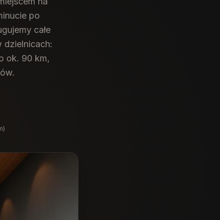
miejscem na
minucie po
gujemy całe
 dzielnicach:
o ok. 90 km,
tów.
m)