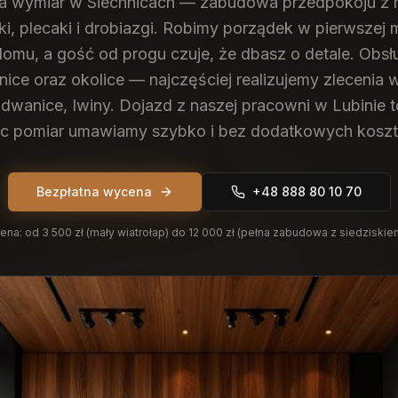
na wymiar w Siechnicach — zabudowa przedpokoju z 
tki, plecaki i drobiazgi. Robimy porządek w pierwszej 
domu, a gość od progu czuje, że dbasz o detale.
Obsłu
nice oraz okolice — najczęściej realizujemy zlecenia w
dwanice, Iwiny. Dojazd z naszej pracowni w Lubinie t
c pomiar umawiamy szybko i bez dodatkowych kosz
Bezpłatna wycena
+48 888 80 10 70
ena:
od 3 500 zł (mały wiatrołap) do 12 000 zł (pełna zabudowa z siedziskie