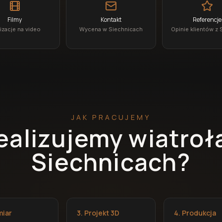
Filmy
Kontakt
Referencje
izacje na video
Wycena w Siechnicach
Opinie klientów z 
JAK PRACUJEMY
realizujemy wiatroł
Siechnicach?
miar
3. Projekt 3D
4. Produkcja