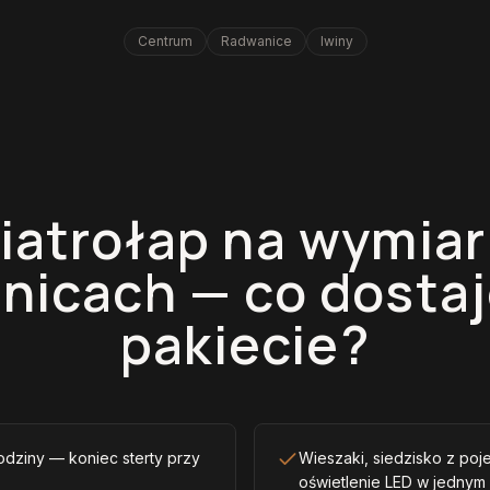
Centrum
Radwanice
Iwiny
iatrołap na wymiar
nicach — co dosta
pakiecie?
odziny — koniec sterty przy
Wieszaki, siedzisko z poje
oświetlenie LED w jednym