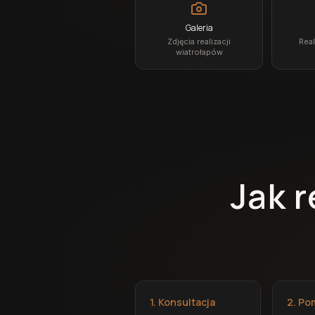
Galeria
Zdjęcia realizacji
Real
wiatrołapów
Jak 
1. Konsultacja
2. Po