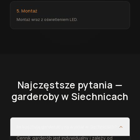
5. Montaż
Montaż wraz z oświetleniem LED.
Najczęstsze pytania —
garderoby
w Siechnicach
Ile kosztują garderoby na wymiar w Siechnicach?
Cennik garderób jest indywidualny i zależy od