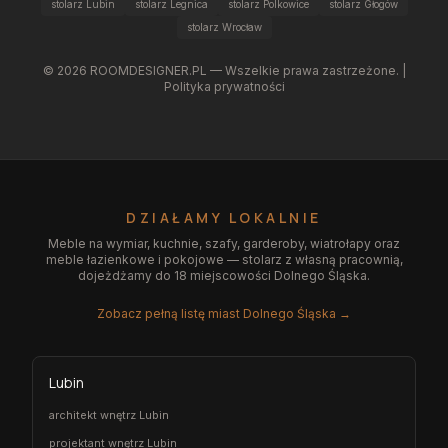
stolarz Lubin
stolarz Legnica
stolarz Polkowice
stolarz Głogów
stolarz Wrocław
©
2026
ROOMDESIGNER.PL — Wszelkie prawa zastrzeżone. |
Polityka prywatności
DZIAŁAMY LOKALNIE
Meble na wymiar, kuchnie, szafy, garderoby, wiatrołapy oraz
meble łazienkowe i pokojowe — stolarz z własną pracownią,
dojeżdżamy do 18 miejscowości Dolnego Śląska.
Zobacz pełną listę miast Dolnego Śląska →
Lubin
architekt wnętrz Lubin
projektant wnętrz Lubin