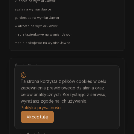
kuchnia na wymiar Jawor
szafa na wymiar Jawor
garderoba na wymiar Jawor
wiatrołap na wymiar Jawor
meble łazienkowe na wymiar Jawor
meble pokojowe na wymiar Jawor
Środa Śląska
architekt wnętrz Środa Śląska
Ta strona korzysta z plików cookies w celu
projektant wnętrz Środa Śląska
zapewnienia prawidłowego działania oraz
projekt wnętrz Środa Śląska
celów analitycznych. Korzystając z serwisu,
wyrażasz zgodę na ich używanie.
projektowanie wnętrz Środa Śląska
Polityka prywatności
aranżacja wnętrz Środa Śląska
Akceptuję
wizualizacja wnętrz Środa Śląska
meble na wymiar Środa Śląska