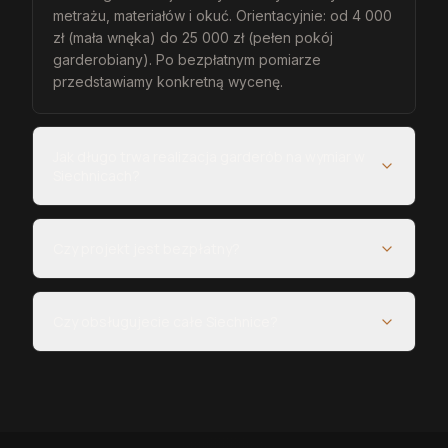
metrażu, materiałów i okuć. Orientacyjnie: od 4 000
zł (mała wnęka) do 25 000 zł (pełen pokój
garderobiany). Po bezpłatnym pomiarze
przedstawiamy konkretną wycenę.
Jak długo trwa realizacja garderób na wymiar w
Siechnicach?
Czy projekt jest bezpłatny?
Czy obsługujecie całe Siechnice?