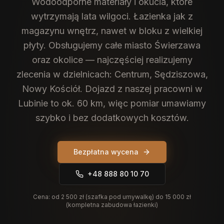
Wodoodporne materiały i okucia, które
wytrzymają lata wilgoci. Łazienka jak z
magazynu wnętrz, nawet w bloku z wielkiej
płyty.
Obsługujemy całe miasto Świerzawa
oraz okolice — najczęściej realizujemy
zlecenia w dzielnicach: Centrum, Sędziszowa,
Nowy Kościół. Dojazd z naszej pracowni w
Lubinie to ok. 60 km, więc pomiar umawiamy
szybko i bez dodatkowych kosztów.
Bezpłatna wycena
+48 888 80 10 70
Cena:
od 2 500 zł (szafka pod umywalkę) do 15 000 zł
(kompletna zabudowa łazienki)