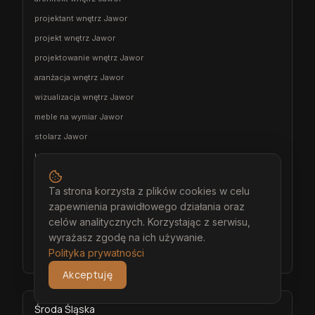
projektant wnętrz Jawor
projekt wnętrz Jawor
projektowanie wnętrz Jawor
aranżacja wnętrz Jawor
wizualizacja wnętrz Jawor
meble na wymiar Jawor
stolarz Jawor
kuchnia na wymiar Jawor
szafa na wymiar Jawor
Ta strona korzysta z plików cookies w celu
garderoba na wymiar Jawor
zapewnienia prawidłowego działania oraz
wiatrołap na wymiar Jawor
celów analitycznych. Korzystając z serwisu,
meble łazienkowe na wymiar Jawor
wyrażasz zgodę na ich używanie.
Polityka prywatności
meble pokojowe na wymiar Jawor
Akceptuję
Środa Śląska