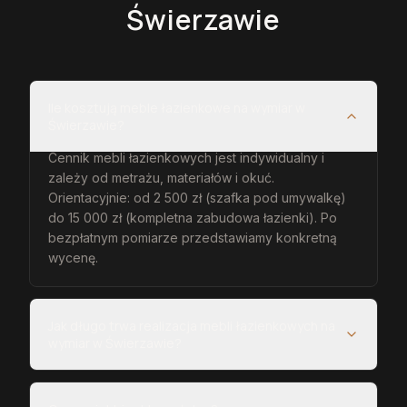
Świerzawie
Ile kosztują meble łazienkowe na wymiar w
Świerzawie?
Cennik mebli łazienkowych jest indywidualny i
zależy od metrażu, materiałów i okuć.
Orientacyjnie: od 2 500 zł (szafka pod umywalkę)
do 15 000 zł (kompletna zabudowa łazienki). Po
bezpłatnym pomiarze przedstawiamy konkretną
wycenę.
Jak długo trwa realizacja mebli łazienkowych na
wymiar w Świerzawie?