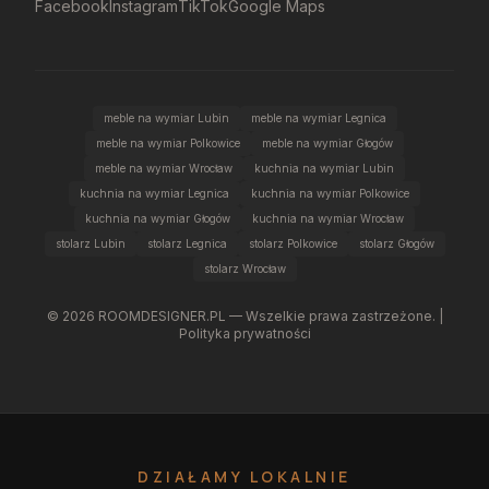
Facebook
Instagram
TikTok
Google Maps
meble na wymiar Lubin
meble na wymiar Legnica
meble na wymiar Polkowice
meble na wymiar Głogów
meble na wymiar Wrocław
kuchnia na wymiar Lubin
kuchnia na wymiar Legnica
kuchnia na wymiar Polkowice
kuchnia na wymiar Głogów
kuchnia na wymiar Wrocław
stolarz Lubin
stolarz Legnica
stolarz Polkowice
stolarz Głogów
stolarz Wrocław
©
2026
ROOMDESIGNER.PL — Wszelkie prawa zastrzeżone. |
Polityka prywatności
DZIAŁAMY LOKALNIE