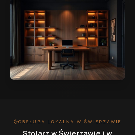
Stolarz w Świerzawie
— przykładowa realizacja
OBSŁUGA LOKALNA
W ŚWIERZAWIE
Stolarz
w Świerzawie
i w