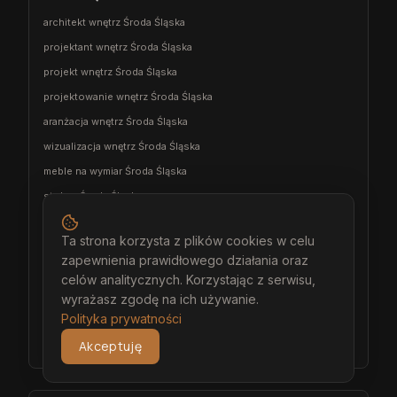
architekt wnętrz Środa Śląska
projektant wnętrz Środa Śląska
projekt wnętrz Środa Śląska
projektowanie wnętrz Środa Śląska
aranżacja wnętrz Środa Śląska
wizualizacja wnętrz Środa Śląska
meble na wymiar Środa Śląska
stolarz Środa Śląska
kuchnia na wymiar Środa Śląska
Ta strona korzysta z plików cookies w celu
szafa na wymiar Środa Śląska
zapewnienia prawidłowego działania oraz
garderoba na wymiar Środa Śląska
celów analitycznych. Korzystając z serwisu,
wiatrołap na wymiar Środa Śląska
wyrażasz zgodę na ich używanie.
Polityka prywatności
meble łazienkowe na wymiar Środa Śląska
Akceptuję
meble pokojowe na wymiar Środa Śląska