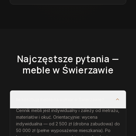
Najczęstsze pytania —
meble
w Świerzawie
Ile kosztują meble na wymiar w Świerzawie?
Cennik mebli jest indywidualny i zależy od metrażu,
materiałów i okuć. Orientacyjnie: wycena
indywidualna — od 2 500 zł (drobna zabudowa) do
50 000 zł (pełne wyposażenie mieszkania). Po