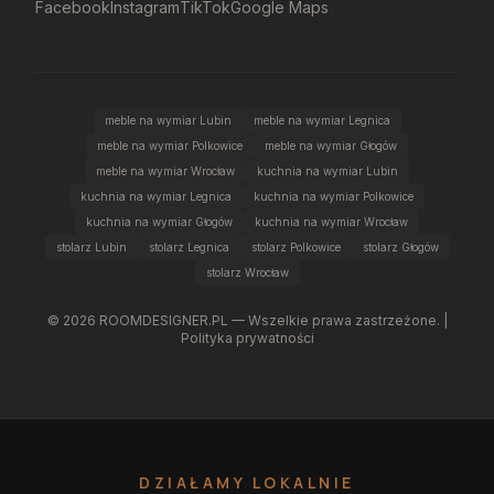
Facebook
Instagram
TikTok
Google Maps
meble na wymiar Lubin
meble na wymiar Legnica
meble na wymiar Polkowice
meble na wymiar Głogów
meble na wymiar Wrocław
kuchnia na wymiar Lubin
kuchnia na wymiar Legnica
kuchnia na wymiar Polkowice
kuchnia na wymiar Głogów
kuchnia na wymiar Wrocław
stolarz Lubin
stolarz Legnica
stolarz Polkowice
stolarz Głogów
stolarz Wrocław
©
2026
ROOMDESIGNER.PL — Wszelkie prawa zastrzeżone. |
Polityka prywatności
DZIAŁAMY LOKALNIE