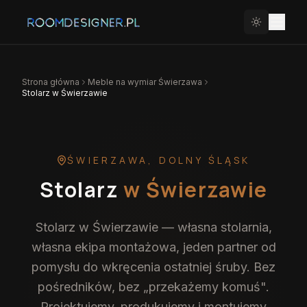
Strona główna
Meble na wymiar
Świerzawa
Stolarz w Świerzawie
ŚWIERZAWA
,
DOLNY ŚLĄSK
Stolarz
w Świerzawie
Stolarz w Świerzawie — własna stolarnia,
własna ekipa montażowa, jeden partner od
pomysłu do wkręcenia ostatniej śruby. Bez
pośredników, bez „przekażemy komuś".
Projektujemy, produkujemy i montujemy