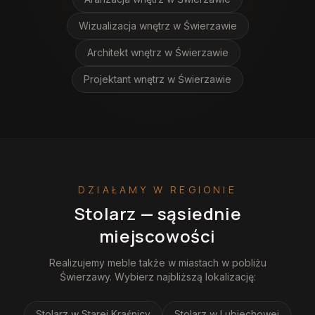
Wizualizacja wnętrz
w Świerzawie
Architekt wnętrz
w Świerzawie
Projektant wnętrz
w Świerzawie
DZIAŁAMY W REGIONIE
Stolarz
— sąsiednie
miejscowości
Realizujemy
meble
także w miastach w pobliżu
Świerzawy
. Wybierz najbliższą lokalizację:
Stolarz
w Starej Kraśnicy
Stolarz
w Lubiechowej