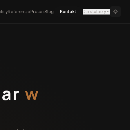
ilmy
Referencje
Proces
Blog
Kontakt
Dla stolarzy
iar
w