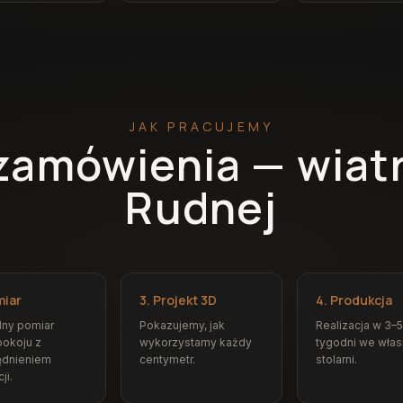
JAK PRACUJEMY
zamówienia — wiat
Rudnej
miar
3. Projekt 3D
4. Produkcja
dny pomiar
Pokazujemy, jak
Realizacja w 3–5
okoju z
wykorzystamy każdy
tygodni we włas
ędnieniem
centymetr.
stolarni.
ji.