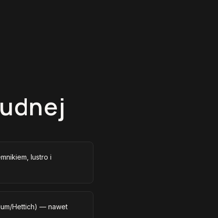
Rudnej
mnikiem, lustro i
lum/Hettich) — nawet