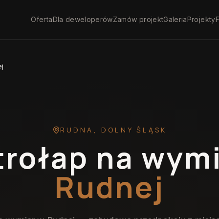
Oferta
Dla deweloperów
Zamów projekt
Galeria
Projekty
F
ej
RUDNA
,
DOLNY ŚLĄSK
trołap na wym
Rudnej