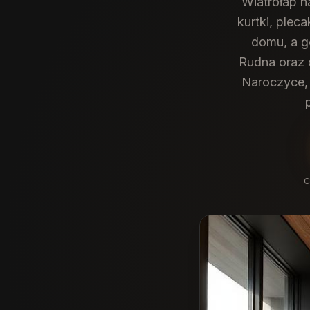
Wiatrołap 
kurtki, plec
domu, a g
Rudna oraz o
Naroczyce, 
C