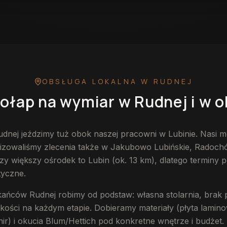
 w Rudnej
— przykładowa realizacja
OBSŁUGA LOKALNA
W RUDNEJ
ołap na wymiar
w Rudnej
i w o
dnej jeździmy tuż obok naszej pracowni w Lubinie. Nasi m
alizowaliśmy zlecenia także w Jakubowo Lubińskie, Radoch
zy większy ośrodek to Lubin (ok. 13 km), dlatego terminy p
tyczne.
kańców Rudnej robimy od podstaw: własna stolarnia, brak 
akości na każdym etapie. Dobieramy materiały (płyta lami
nir) i okucia Blum/Hettich pod konkretne wnętrze i budżet.