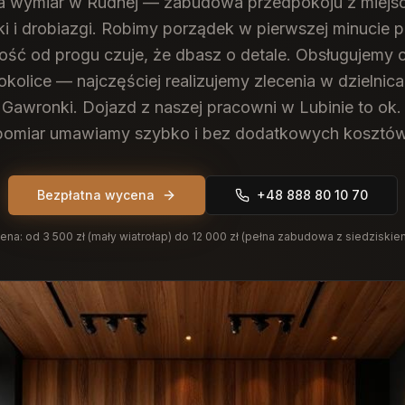
na wymiar w Rudnej — zabudowa przedpokoju z miejsc
aki i drobiazgi. Robimy porządek w pierwszej minucie 
ość od progu czuje, że dbasz o detale.
Obsługujemy c
kolice — najczęściej realizujemy zlecenia w dzielnic
Gawronki. Dojazd z naszej pracowni w Lubinie to ok.
pomiar umawiamy szybko i bez dodatkowych kosztów
Bezpłatna wycena
+48 888 80 10 70
ena:
od 3 500 zł (mały wiatrołap) do 12 000 zł (pełna zabudowa z siedziskie