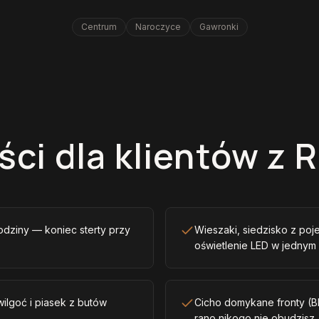
Centrum
Naroczyce
Gawronki
ści dla klientów z 
odziny — koniec sterty przy
Wieszaki, siedzisko z poje
oświetlenie LED w jednym
ilgoć i piasek z butów
Cicho domykane fronty (B
rano nikogo nie obudzisz