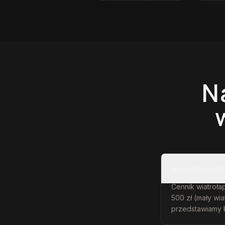
N
Ile kosztują wi
Cennik wiatrołap
500 zł (mały wi
przedstawiamy 