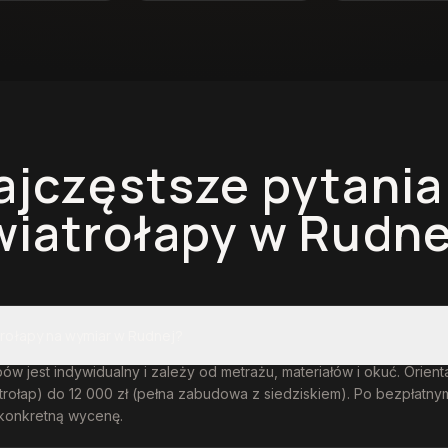
ajczęstsze pytania
wiatrołapy
w Rudne
atrołapy na wymiar w Rudnej?
ów jest indywidualny i zależy od metrażu, materiałów i okuć. Orient
atrołap) do 12 000 zł (pełna zabudowa z siedziskiem). Po bezpłatn
konkretną wycenę.