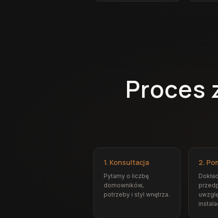
Proces 
1. Konsultacja
2. Po
Pytamy o liczbę
Dokła
domowników,
przedp
potrzeby i styl wnętrza.
uwzgl
instalac