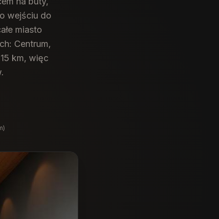
em na buty,
po wejściu do
ałe miasto
ach: Centrum,
 15 km, więc
.
m)