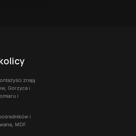
kolicy
ontażyści znają
ów, Gorzyca i
omiaru i
pośredników i
nowana, MDF