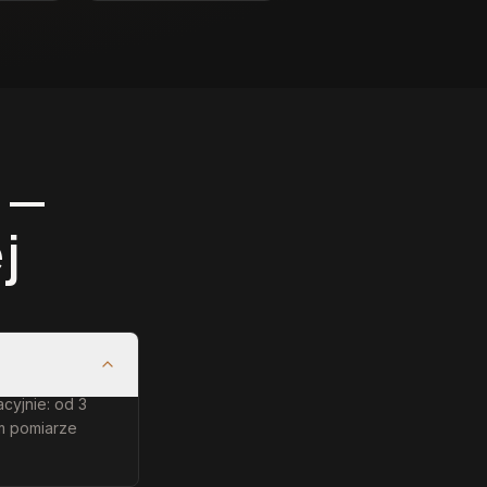
 —
j
acyjnie: od 3
ym pomiarze