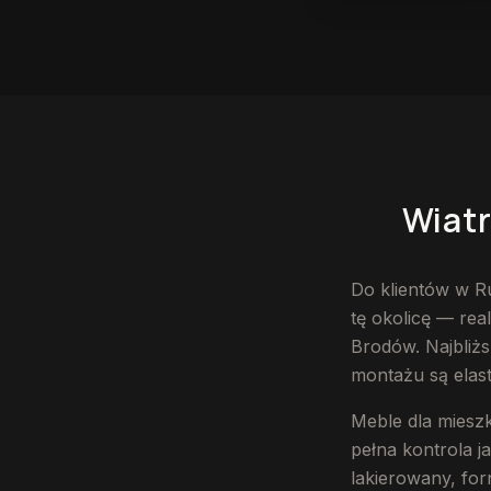
Wiatrołap na wymiar
Wiatr
Do klientów w Ru
tę okolicę — re
Brodów. Najbliżs
montażu są elas
Meble dla miesz
pełna kontrola j
lakierowany, for