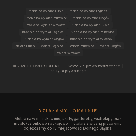
meble na wymiar Lubin
meble na wymiar Legnica
meble na wymiar Polkowice
meble na wymiar Głogów
meble na wymiar Wrocław
kuchnia na wymiar Lubin
kuchnia na wymiar Legnica
kuchnia na wymiar Polkowice
kuchnia na wymiar Głogów
kuchnia na wymiar Wrocław
stolarz Lubin
stolarz Legnica
stolarz Polkowice
stolarz Głogów
stolarz Wrocław
©
2026
ROOMDESIGNER.PL — Wszelkie prawa zastrzeżone. |
Polityka prywatności
DZIAŁAMY LOKALNIE
Meble na wymiar, kuchnie, szafy, garderoby, wiatrołapy oraz
meble łazienkowe i pokojowe — stolarz z własną pracownią,
dojeżdżamy do 18 miejscowości Dolnego Śląska.