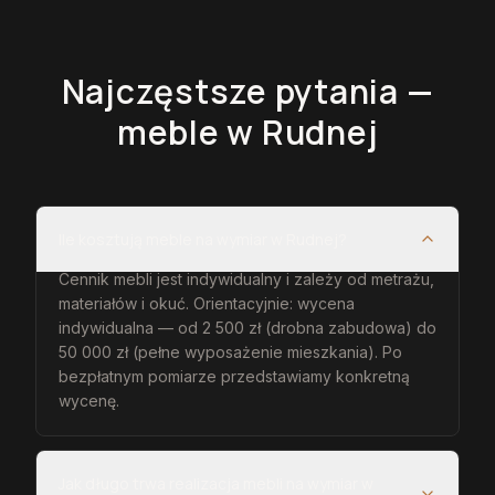
Najczęstsze pytania —
meble
w Rudnej
Ile kosztują meble na wymiar w Rudnej?
Cennik mebli jest indywidualny i zależy od metrażu,
materiałów i okuć. Orientacyjnie: wycena
indywidualna — od 2 500 zł (drobna zabudowa) do
50 000 zł (pełne wyposażenie mieszkania). Po
bezpłatnym pomiarze przedstawiamy konkretną
wycenę.
Jak długo trwa realizacja mebli na wymiar w