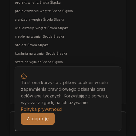
projekt wnętrz Środa Śląska
projektowanie wnętrz Środa Śląska
aranżacja wnętrz Środa Śląska
wizualizacja wnętrz Środa Śląska
meble na wymiar Środa Śląska
stolarz Środa Śląska
kuchnia na wymiar Środa Śląska
szafa na wymiar Środa Śląska
garderoba na wymiar Środa Śląska
wiatrołap na wymiar Środa Śląska
Ta strona korzysta z plików cookies w celu
meble łazienkowe na wymiar Środa Śląska
zapewnienia prawidłowego działania oraz
celów analitycznych. Korzystając z serwisu,
meble pokojowe na wymiar Środa Śląska
wyrażasz zgodę na ich używanie.
Polityka prywatności
Akceptuję
Bolesławiec
architekt wnętrz Bolesławiec