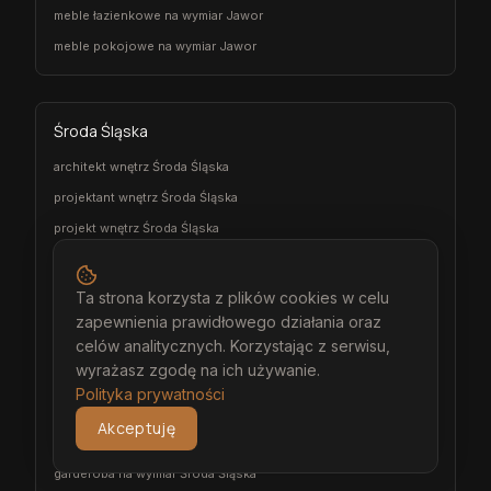
meble łazienkowe na wymiar Jawor
meble pokojowe na wymiar Jawor
Środa Śląska
architekt wnętrz Środa Śląska
projektant wnętrz Środa Śląska
projekt wnętrz Środa Śląska
projektowanie wnętrz Środa Śląska
aranżacja wnętrz Środa Śląska
Ta strona korzysta z plików cookies w celu
wizualizacja wnętrz Środa Śląska
zapewnienia prawidłowego działania oraz
celów analitycznych. Korzystając z serwisu,
meble na wymiar Środa Śląska
wyrażasz zgodę na ich używanie.
stolarz Środa Śląska
Polityka prywatności
kuchnia na wymiar Środa Śląska
Akceptuję
szafa na wymiar Środa Śląska
garderoba na wymiar Środa Śląska