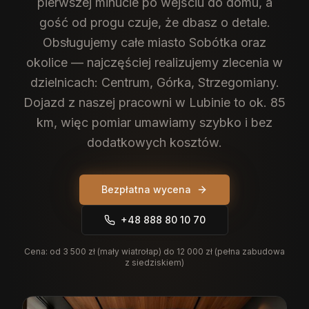
pierwszej minucie po wejściu do domu, a
gość od progu czuje, że dbasz o detale.
Obsługujemy całe miasto Sobótka oraz
okolice — najczęściej realizujemy zlecenia w
dzielnicach: Centrum, Górka, Strzegomiany.
Dojazd z naszej pracowni w Lubinie to ok. 85
km, więc pomiar umawiamy szybko i bez
dodatkowych kosztów.
Bezpłatna wycena
+48 888 80 10 70
Cena:
od 3 500 zł (mały wiatrołap) do 12 000 zł (pełna zabudowa
z siedziskiem)