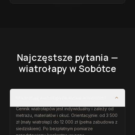
Najczęstsze pytania —
wiatrołapy
w Sobótce
Ile kosztują wiatrołapy na wymiar w Sobótce?
Cennik wiatrołapów jest indywidualny i zależy od
metrażu, materiałów i okuć. Orientacyjnie: od 3 500
zł (mały wiatrołap) do 12 000 zł (pełna zabudowa z
siedziskiem). Po bezpłatnym pomiarze