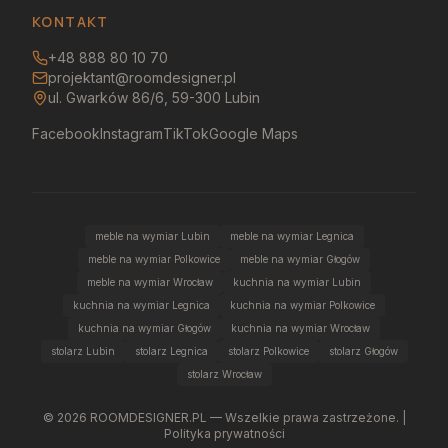
KONTAKT
+48 888 80 10 70
projektant@roomdesigner.pl
ul. Gwarków 86/6, 59-300 Lubin
Facebook
Instagram
TikTok
Google Maps
meble na wymiar Lubin
meble na wymiar Legnica
meble na wymiar Polkowice
meble na wymiar Głogów
meble na wymiar Wrocław
kuchnia na wymiar Lubin
kuchnia na wymiar Legnica
kuchnia na wymiar Polkowice
kuchnia na wymiar Głogów
kuchnia na wymiar Wrocław
stolarz Lubin
stolarz Legnica
stolarz Polkowice
stolarz Głogów
stolarz Wrocław
©
2026
ROOMDESIGNER.PL — Wszelkie prawa zastrzeżone. |
Polityka prywatności