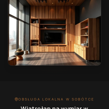
Wiatrołap na wymiar w Sobótce
— przykładowa realiz
OBSŁUGA LOKALNA
W SOBÓTCE
Wiatrołap na wymiar
w