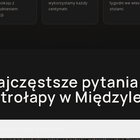
okoju z
wykorzystamy każdy
tygodni we włas
ędnieniem
centymetr.
stolarni.
ji.
ajczęstsze pytania
trołapy
w Międzyl
trołapy na wymiar w Międzylesiu?