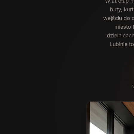
Wiatrołap 
buty, kur
wejściu do 
miasto 
dzielnicac
Lubinie t
C