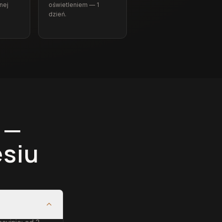
nej
oświetleniem — 1
dzień.
 —
esiu