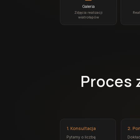
Galeria
Zdjęcia realizacji
Real
wiatrołapów
Proces 
1. Konsultacja
2. Po
Pytamy o liczbę
Dokła