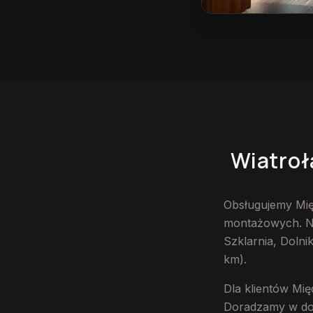
Wiatrołap na wymiar
Wiatroł
Obsługujemy Międ
montażowych. Naj
Szklarnia, Dolni
km).
Dla klientów Mi
Doradzamy w dobo