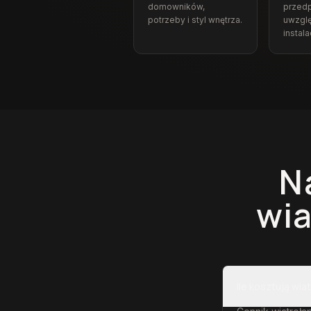
domowników,
przedp
potrzeby i styl wnętrza.
uwzgl
instalac
N
wia
Ile kosztują wia