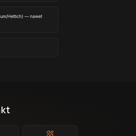
lum/Hettich) — nawet
akt