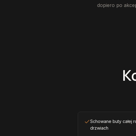
dopiero po akcep
K
Schowane buty całej r
drzwiach