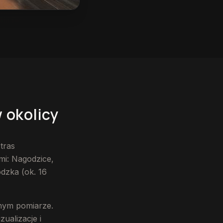
w okolicy
tras
mi: Nagodzice,
odzka (ok. 16
tnym pomiarze.
ualizacje i