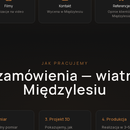
Filmy
Kontakt
Referencje
izacje na video
Wycena w Międzylesiu
Opinie klient
Międzylesi
JAK PRACUJEMY
zamówienia — wiat
Międzylesiu
miar
3. Projekt 3D
4. Produkcja
dny pomiar
Pokazujemy, jak
Realizacja w 3–5