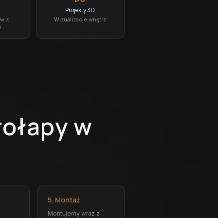
Projekty 3D
ów z
Wizualizacje wnętrz
a
rołapy w
5. Montaż
Montujemy wraz z