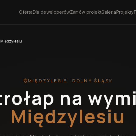
Oferta
Dla deweloperów
Zamów projekt
Galeria
Projekty
F
 Międzylesiu
MIĘDZYLESIE
,
DOLNY ŚLĄSK
trołap na wym
Międzylesiu