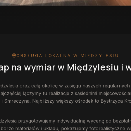
 w Międzylesiu
— przykładowa realizacja
OBSŁUGA LOKALNA
W MIĘDZYLESIU
ap na wymiar
w Międzylesiu
i 
zylesia oraz całą okolicę w zasięgu naszych regularnych 
częściej łączymy tu realizacje z sąsiednimi miejscowościa
k i Smreczyna. Najbliższy większy ośrodek to Bystrzyca Kł
ędzylesia przygotowujemy indywidualną wycenę po bezpła
rze materiałów i układu, pokazujemy fotorealistyczne wiz