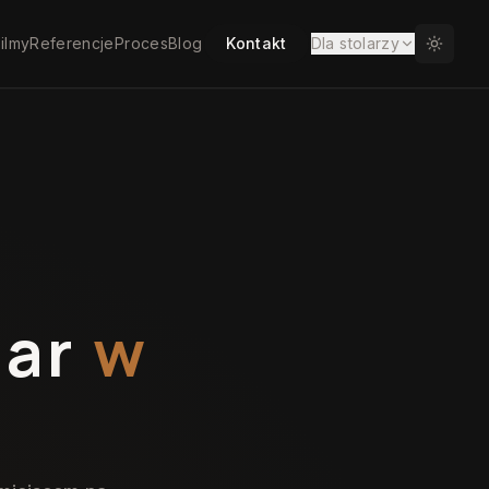
ilmy
Referencje
Proces
Blog
Kontakt
Dla stolarzy
iar
w