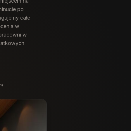
miejscem na
minucie po
gujemy całe
ecenia w
 pracowni w
odatkowych
m)