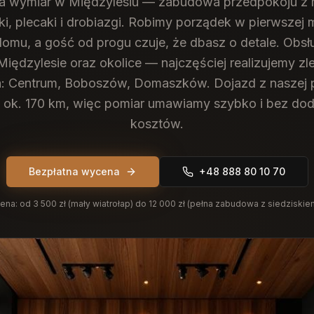
na wymiar w Międzylesiu — zabudowa przedpokoju z 
tki, plecaki i drobiazgi. Robimy porządek w pierwszej 
domu, a gość od progu czuje, że dbasz o detale.
Obsłu
Międzylesie oraz okolice — najczęściej realizujemy zl
h: Centrum, Boboszów, Domaszków. Dojazd z naszej
o ok. 170 km, więc pomiar umawiamy szybko i bez d
kosztów.
Bezpłatna wycena
+48 888 80 10 70
ena:
od 3 500 zł (mały wiatrołap) do 12 000 zł (pełna zabudowa z siedziskie