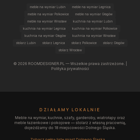
meble na wymiar Lubin
meble na wymiar Legnica
meble na wymiar Polkowice
meble na wymiar Głogów
meble na wymiar Wrocław
kuchnia na wymiar Lubin
kuchnia na wymiar Legnica
kuchnia na wymiar Polkowice
kuchnia na wymiar Głogów
kuchnia na wymiar Wrocław
stolarz Lubin
stolarz Legnica
stolarz Polkowice
stolarz Głogów
stolarz Wrocław
©
2026
ROOMDESIGNER.PL — Wszelkie prawa zastrzeżone. |
Polityka prywatności
DZIAŁAMY LOKALNIE
Meble na wymiar, kuchnie, szafy, garderoby, wiatrołapy oraz
meble łazienkowe i pokojowe — stolarz z własną pracownią,
dojeżdżamy do 18 miejscowości Dolnego Śląska.
Zobacz pełną listę miast Dolnego Śląska →