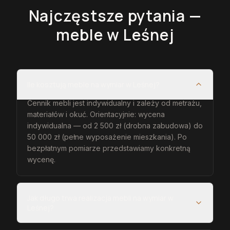
Najczęstsze pytania —
meble
w Leśnej
Ile kosztują meble na wymiar w Leśnej?
Cennik mebli jest indywidualny i zależy od metrażu,
materiałów i okuć. Orientacyjnie: wycena
indywidualna — od 2 500 zł (drobna zabudowa) do
50 000 zł (pełne wyposażenie mieszkania). Po
bezpłatnym pomiarze przedstawiamy konkretną
wycenę.
Jak długo trwa realizacja mebli na wymiar w
Leśnej?