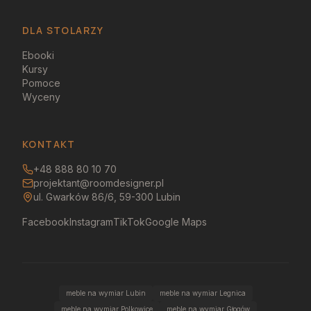
DLA STOLARZY
Ebooki
Kursy
Pomoce
Wyceny
KONTAKT
+48 888 80 10 70
projektant@roomdesigner.pl
ul. Gwarków 86/6, 59-300 Lubin
Facebook
Instagram
TikTok
Google Maps
meble na wymiar Lubin
meble na wymiar Legnica
meble na wymiar Polkowice
meble na wymiar Głogów