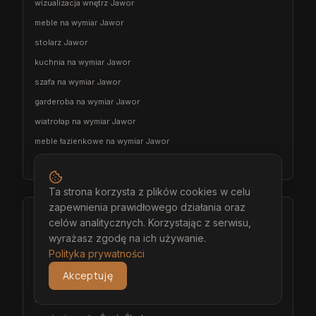
wizualizacja wnętrz Jawor
meble na wymiar Jawor
stolarz Jawor
kuchnia na wymiar Jawor
szafa na wymiar Jawor
garderoba na wymiar Jawor
wiatrołap na wymiar Jawor
meble łazienkowe na wymiar Jawor
meble pokojowe na wymiar Jawor
Ta strona korzysta z plików cookies w celu
zapewnienia prawidłowego działania oraz
Środa Śląska
celów analitycznych. Korzystając z serwisu,
wyrażasz zgodę na ich używanie.
architekt wnętrz Środa Śląska
Polityka prywatności
projektant wnętrz Środa Śląska
Akceptuję
projekt wnętrz Środa Śląska
projektowanie wnętrz Środa Śląska