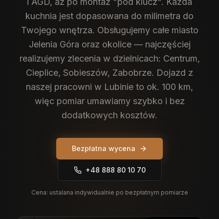
i AGD, aż po montaż "pod klucz". Każda
kuchnia jest dopasowana do milimetra do
Twojego wnętrza.
Obsługujemy całe miasto
Jelenia Góra oraz okolice — najczęściej
realizujemy zlecenia w dzielnicach: Centrum,
Cieplice, Sobieszów, Zabobrze. Dojazd z
naszej pracowni w Lubinie to ok. 100 km,
więc pomiar umawiamy szybko i bez
dodatkowych kosztów.
Bezpłatna wycena
+48 888 80 10 70
Cena:
ustalana indywidualnie po bezpłatnym pomiarze