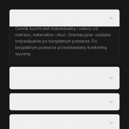
Ile kosztują kuchnie na wymiar w Jeleniej Górze?
Cennik kuchni jest indywidualny i zależy od
metrażu, materiałów i okuć. Orientacyjnie: ustalana
indywidualnie po bezpłatnym pomiarze. Po
bezpłatnym pomiarze przedstawiamy konkretną
wycenę.
Jak długo trwa realizacja kuchni na wymiar w
Jeleniej Górze?
Czy projekt jest bezpłatny?
Czy obsługujecie całe Jelenia Góra?