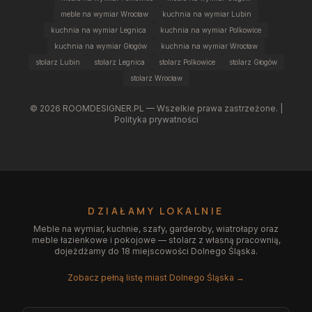
meble na wymiar Wrocław
kuchnia na wymiar Lubin
kuchnia na wymiar Legnica
kuchnia na wymiar Polkowice
kuchnia na wymiar Głogów
kuchnia na wymiar Wrocław
stolarz Lubin
stolarz Legnica
stolarz Polkowice
stolarz Głogów
stolarz Wrocław
©
2026
ROOMDESIGNER.PL — Wszelkie prawa zastrzeżone. |
Polityka prywatności
DZIAŁAMY LOKALNIE
Meble na wymiar, kuchnie, szafy, garderoby, wiatrołapy oraz
meble łazienkowe i pokojowe — stolarz z własną pracownią,
dojeżdżamy do 18 miejscowości Dolnego Śląska.
Zobacz pełną listę miast Dolnego Śląska →