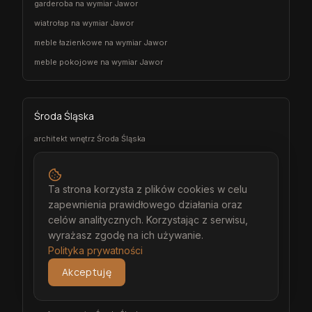
garderoba na wymiar Jawor
wiatrołap na wymiar Jawor
meble łazienkowe na wymiar Jawor
meble pokojowe na wymiar Jawor
Środa Śląska
architekt wnętrz Środa Śląska
projektant wnętrz Środa Śląska
projekt wnętrz Środa Śląska
Ta strona korzysta z plików cookies w celu
projektowanie wnętrz Środa Śląska
zapewnienia prawidłowego działania oraz
aranżacja wnętrz Środa Śląska
celów analitycznych. Korzystając z serwisu,
wyrażasz zgodę na ich używanie.
wizualizacja wnętrz Środa Śląska
Polityka prywatności
meble na wymiar Środa Śląska
Akceptuję
stolarz Środa Śląska
kuchnia na wymiar Środa Śląska