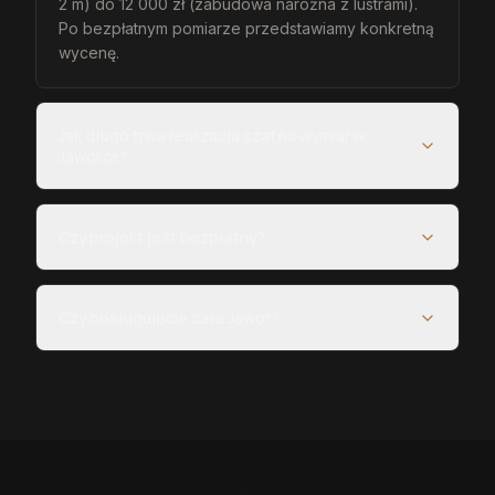
2 m) do 12 000 zł (zabudowa narożna z lustrami).
Po bezpłatnym pomiarze przedstawiamy konkretną
wycenę.
Jak długo trwa realizacja szaf na wymiar w
Jaworze?
Czy projekt jest bezpłatny?
Czy obsługujecie całe Jawor?