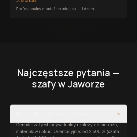
5. Montaż
Profesjonalny montaż na miejscu — 1 dzień.
Najczęstsze pytania —
szafy
w Jaworze
Ile kosztują szafy na wymiar w Jaworze?
Cennik szaf jest indywidualny i zależy od metrażu,
materiałów i okuć. Orientacyjnie: od 2 500 zł (szafa