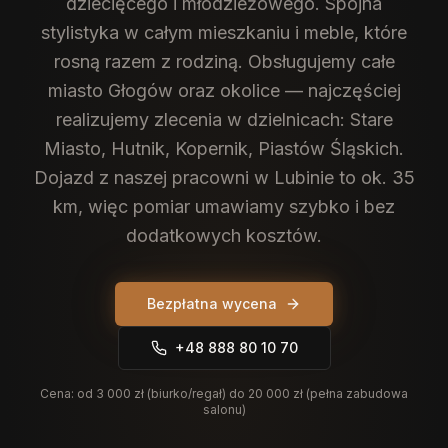
dziecięcego i młodzieżowego. Spójna
stylistyka w całym mieszkaniu i meble, które
rosną razem z rodziną.
Obsługujemy całe
miasto Głogów oraz okolice — najczęściej
realizujemy zlecenia w dzielnicach: Stare
Miasto, Hutnik, Kopernik, Piastów Śląskich.
Dojazd z naszej pracowni w Lubinie to ok. 35
km, więc pomiar umawiamy szybko i bez
dodatkowych kosztów.
Bezpłatna wycena
+48 888 80 10 70
Cena:
od 3 000 zł (biurko/regał) do 20 000 zł (pełna zabudowa
salonu)