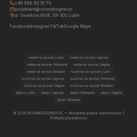
+48 888 80 10 70
projektant@roomdesigner.pl
ul. Gwarków 86/6, 59-300 Lubin
Facebook
Instagram
TikTok
Google Maps
meble na wymiar Lubin
meble na wymiar Legnica
meble na wymiar Polkowice
meble na wymiar Głogów
meble na wymiar Wrocław
kuchnia na wymiar Lubin
kuchnia na wymiar Legnica
kuchnia na wymiar Polkowice
kuchnia na wymiar Głogów
kuchnia na wymiar Wrocław
stolarz Lubin
stolarz Legnica
stolarz Polkowice
stolarz Głogów
stolarz Wrocław
©
2026
ROOMDESIGNER.PL — Wszelkie prawa zastrzeżone. |
Polityka prywatności