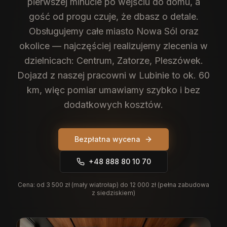
pierwszej minucie po wejściu do domu, a
gość od progu czuje, że dbasz o detale.
Obsługujemy całe miasto Nowa Sól oraz
okolice — najczęściej realizujemy zlecenia w
dzielnicach: Centrum, Zatorze, Pleszówek.
Dojazd z naszej pracowni w Lubinie to ok. 60
km, więc pomiar umawiamy szybko i bez
dodatkowych kosztów.
Bezpłatna wycena
+48 888 80 10 70
Cena:
od 3 500 zł (mały wiatrołap) do 12 000 zł (pełna zabudowa
z siedziskiem)