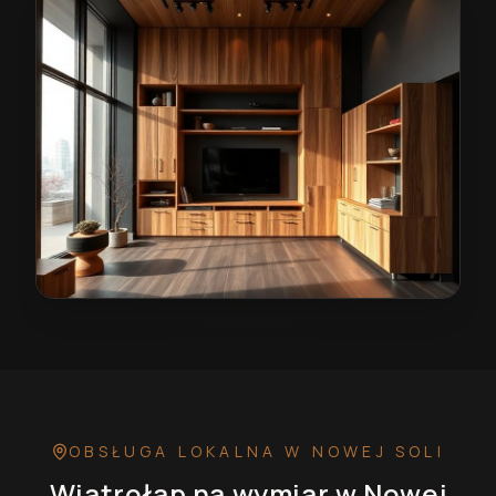
Wiatrołap na wymiar w Nowej Soli
— przykładowa real
OBSŁUGA LOKALNA
W NOWEJ SOLI
Wiatrołap na wymiar
w Nowej