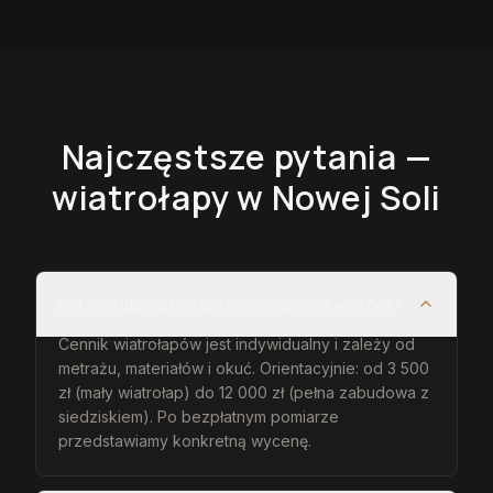
Najczęstsze pytania —
wiatrołapy
w Nowej Soli
Ile kosztują wiatrołapy na wymiar w Nowej Soli?
Cennik wiatrołapów jest indywidualny i zależy od
metrażu, materiałów i okuć. Orientacyjnie: od 3 500
zł (mały wiatrołap) do 12 000 zł (pełna zabudowa z
siedziskiem). Po bezpłatnym pomiarze
przedstawiamy konkretną wycenę.