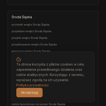
Środa Śląska
architekt wnętrz Środa Śląska
projektant wnętrz Środa Śląska
projekt wnętrz Środa Śląska
projektowanie wnętrz Środa Śląska
aranżacja wnętrz Środa Śląska
wizualizacja wnętrz Środa Śląska
Ta strona korzysta z plików cookies w celu
meble na wymiar Środa Śląska
zapewnienia prawidłowego działania oraz
stolarz Środa Śląska
celów analitycznych. Korzystając z serwisu,
kuchnia na wymiar Środa Śląska
wyrażasz zgodę na ich używanie.
szafa na wymiar Środa Śląska
Polityka prywatności
garderoba na wymiar Środa Śląska
Akceptuję
wiatrołap na wymiar Środa Śląska
meble łazienkowe na wymiar Środa Śląska