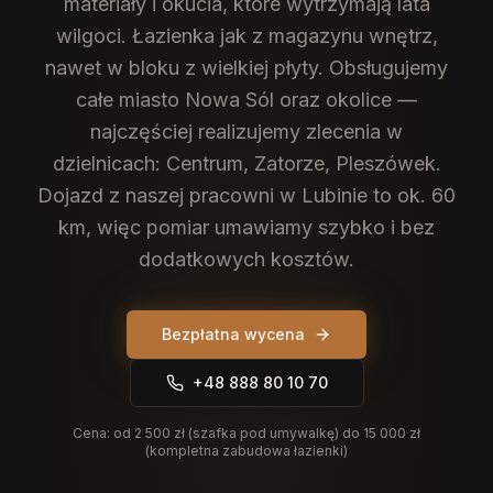
materiały i okucia, które wytrzymają lata
wilgoci. Łazienka jak z magazynu wnętrz,
nawet w bloku z wielkiej płyty.
Obsługujemy
całe miasto Nowa Sól oraz okolice —
najczęściej realizujemy zlecenia w
dzielnicach: Centrum, Zatorze, Pleszówek.
Dojazd z naszej pracowni w Lubinie to ok. 60
km, więc pomiar umawiamy szybko i bez
dodatkowych kosztów.
Bezpłatna wycena
+48 888 80 10 70
Cena:
od 2 500 zł (szafka pod umywalkę) do 15 000 zł
(kompletna zabudowa łazienki)