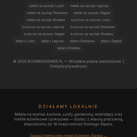
meble na wymiar Lubin
meble na wymiar Legnica
meble na wymiar Polkowice
meble na wymiar Głogów
meble na wymiar Wrocław
kuchnia na wymiar Lubin
kuchnia na wymiar Legnica
kuchnia na wymiar Polkowice
kuchnia na wymiar Głogów
kuchnia na wymiar Wrocław
stolarz Lubin
stolarz Legnica
stolarz Polkowice
stolarz Głogów
stolarz Wrocław
©
2026
ROOMDESIGNER.PL — Wszelkie prawa zastrzeżone. |
Polityka prywatności
DZIAŁAMY LOKALNIE
Meble na wymiar, kuchnie, szafy, garderoby, wiatrołapy oraz
meble łazienkowe i pokojowe — stolarz z własną pracownią,
dojeżdżamy do 18 miejscowości Dolnego Śląska.
Zobacz pełną listę miast Dolnego Śląska →