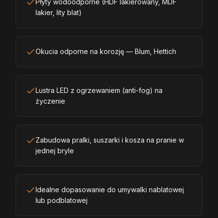
Płyty wodoodporne (HDF lakierowany, MDF
lakier, lity blat)
Okucia odporne na korozję — Blum, Hettich
Lustra LED z ogrzewaniem (anti-fog) na
życzenie
Zabudowa pralki, suszarki i kosza na pranie w
jednej bryle
Idealne dopasowanie do umywalki nablatowej
lub podblatowej