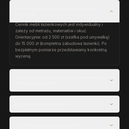
Ile kosztują meble łazienkowe na wymiar w
Nowej Soli?
Cennik mebli łazienkowych jest indywidualny i
zależy od metrażu, materiałów i okuć.
Orientacyjnie: od 2 500 zł (szafka pod umywalkę)
do 15 000 zł (kompletna zabudowa łazienki). Po
bezpłatnym pomiarze przedstawiamy konkretną
wycenę.
Jak długo trwa realizacja mebli łazienkowych na
wymiar w Nowej Soli?
Czy projekt jest bezpłatny?
Czy obsługujecie całe Nowa Sól?