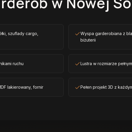
rderób w Nowej So
ółki, szuflady cargo,
Wyspa garderobiana z bla
biżuterii
nikami ruchu
Lustra w rozmiarze pełny
DF lakierowany, fornir
Pełen projekt 3D z każdy