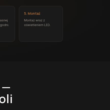
5. Montaż
łasnej
Montaż wraz z
ygodni.
oświetleniem LED.
 —
oli