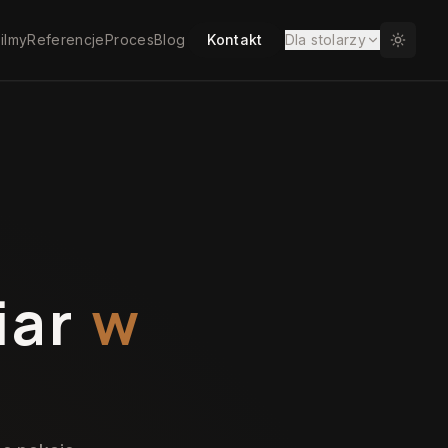
ilmy
Referencje
Proces
Blog
Kontakt
Dla stolarzy
iar
w