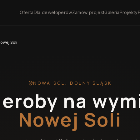
Oferta
Dla deweloperów
Zamów projekt
Galeria
Projekty
F
owej Soli
NOWA SÓL
,
DOLNY ŚLĄSK
eroby na wym
Nowej Soli