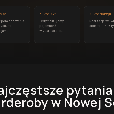
miar
3. Projekt
4. Produkcja
r pomieszczenia
Optymalizujemy
Realizacja we w
ystkimi
pojemność —
stolarni — 4–6 t
cjami.
wizualizacja 3D.
ajczęstsze pytania
arderoby
w Nowej S