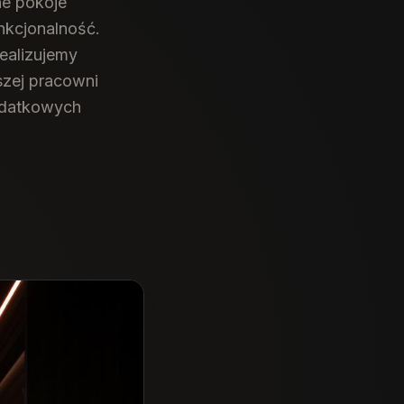
ne pokoje
nkcjonalność.
ealizujemy
szej pracowni
odatkowych