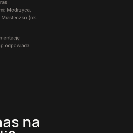
ras
ami: Modrzyca,
 Miasteczko (ok.
umentację
tap odpowiada
nas na