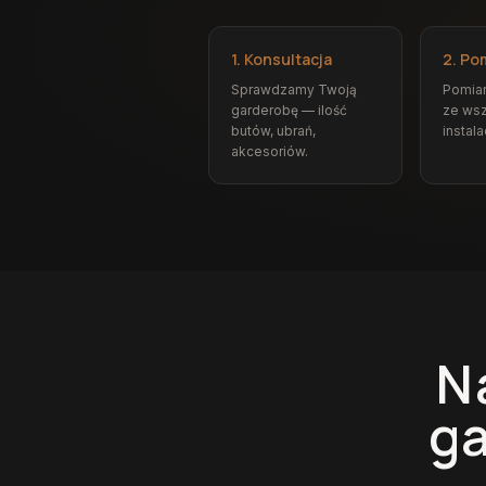
1. Konsultacja
2. Po
Sprawdzamy Twoją
Pomia
garderobę — ilość
ze wsz
butów, ubrań,
instala
akcesoriów.
N
g