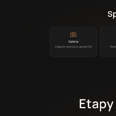
Sp
Galeria
Zdjęcia realizacji garderób
Real
Etapy