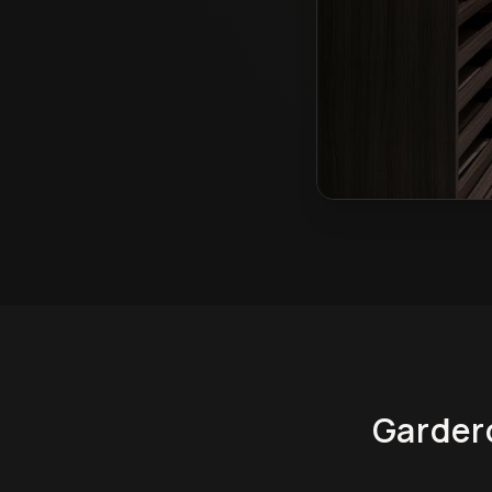
Garderoby na wymia
Garder