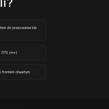
li?
tem do prasowania lub
m (170 cm+)
m frontem otwartym