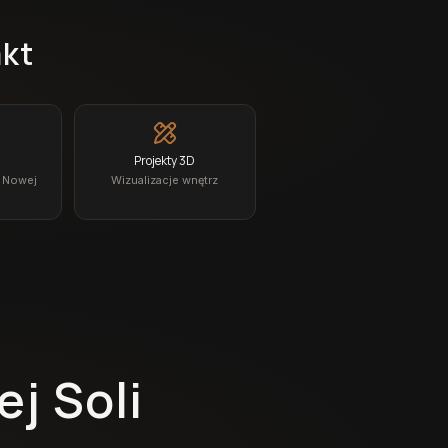
akt
Projekty 3D
z Nowej
Wizualizacje wnętrz
j Soli