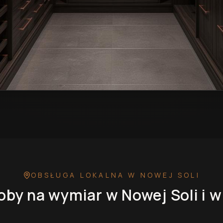
r w Nowej Soli
— przykładowa realizacja
OBSŁUGA LOKALNA
W NOWEJ SOLI
oby na wymiar
w Nowej Soli
i w