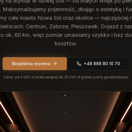
y na wymiar w Nowej Soli — od małych wnęk po peł
. Maksymalizujemy pojemność, dbając o estetykę i fu
my całe miasto Nowa Sól oraz okolice — najczęściej r
zielnicach: Centrum, Zatorze, Pleszówek. Dojazd z na
 to ok. 60 km, więc pomiar umawiamy szybko i bez d
kosztów.
Bezpłatna wycena
+48 888 80 10 70
Cena:
od 4 000 zł (mała wnęka) do 25 000 zł (pełen pokój garderobiany)