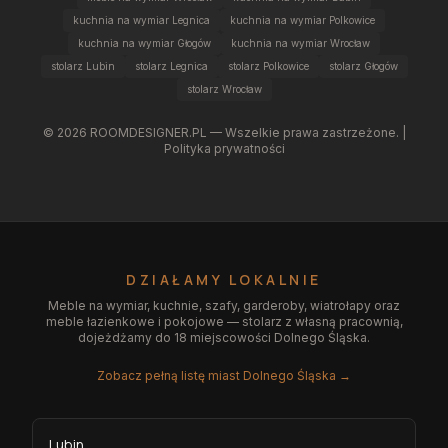
kuchnia na wymiar Legnica
kuchnia na wymiar Polkowice
kuchnia na wymiar Głogów
kuchnia na wymiar Wrocław
stolarz Lubin
stolarz Legnica
stolarz Polkowice
stolarz Głogów
stolarz Wrocław
©
2026
ROOMDESIGNER.PL — Wszelkie prawa zastrzeżone. |
Polityka prywatności
DZIAŁAMY LOKALNIE
Meble na wymiar, kuchnie, szafy, garderoby, wiatrołapy oraz
meble łazienkowe i pokojowe — stolarz z własną pracownią,
dojeżdżamy do 18 miejscowości Dolnego Śląska.
Zobacz pełną listę miast Dolnego Śląska →
Lubin