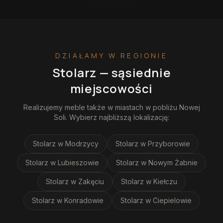
DZIAŁAMY W REGIONIE
Stolarz
— sąsiednie
miejscowości
Realizujemy
meble
także w miastach w pobliżu
Nowej
Soli
. Wybierz najbliższą lokalizację:
Stolarz
w Modrzycy
Stolarz
w Przyborowie
Stolarz
w Lubieszowie
Stolarz
w Nowym Żabnie
Stolarz
w Zakęciu
Stolarz
w Kiełczu
Stolarz
w Konradowie
Stolarz
w Ciepielowie