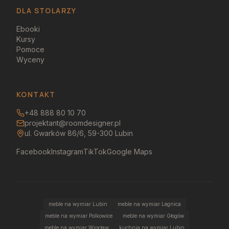
DLA STOLARZY
Ebooki
Kursy
Pomoce
Wyceny
KONTAKT
+48 888 80 10 70
projektant@roomdesigner.pl
ul. Gwarków 86/6, 59-300 Lubin
Facebook
Instagram
TikTok
Google Maps
meble na wymiar Lubin
meble na wymiar Legnica
meble na wymiar Polkowice
meble na wymiar Głogów
meble na wymiar Wrocław
kuchnia na wymiar Lubin