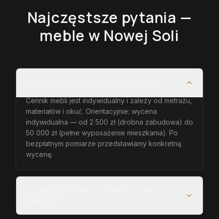
Najczęstsze pytania —
meble
w Nowej Soli
Ile kosztują meble na wymiar w Nowej Soli?
Cennik mebli jest indywidualny i zależy od metrażu,
materiałów i okuć. Orientacyjnie: wycena
indywidualna — od 2 500 zł (drobna zabudowa) do
50 000 zł (pełne wyposażenie mieszkania). Po
bezpłatnym pomiarze przedstawiamy konkretną
wycenę.
Jak długo trwa realizacja mebli na wymiar w
Nowej Soli?