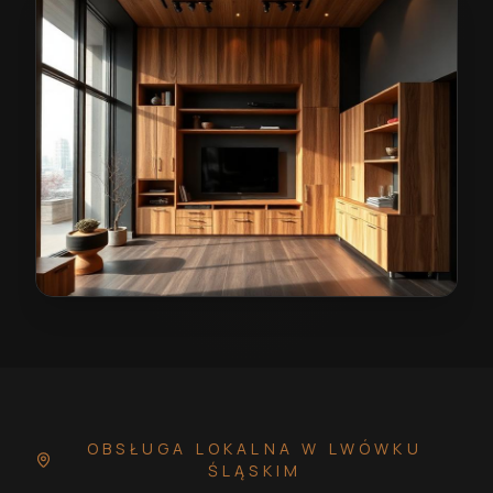
Wiatrołap na wymiar w Lwówku Śląskim
— przykładowa
OBSŁUGA LOKALNA
W LWÓWKU
ŚLĄSKIM