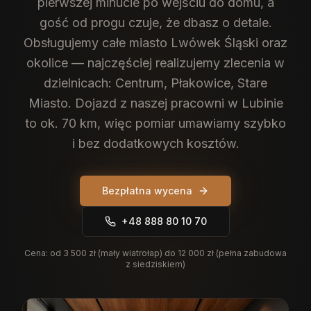
pierwszej minucie po wejściu do domu, a
gość od progu czuje, że dbasz o detale.
Obsługujemy całe miasto Lwówek Śląski oraz
okolice — najczęściej realizujemy zlecenia w
dzielnicach: Centrum, Płakowice, Stare
Miasto. Dojazd z naszej pracowni w Lubinie
to ok. 70 km, więc pomiar umawiamy szybko
i bez dodatkowych kosztów.
Bezpłatna wycena
+48 888 80 10 70
Cena:
od 3 500 zł (mały wiatrołap) do 12 000 zł (pełna zabudowa
z siedziskiem)