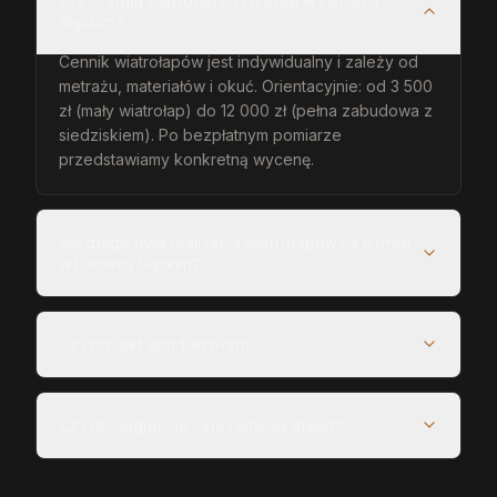
Ile kosztują wiatrołapy na wymiar w Lwówku
Śląskim?
Cennik wiatrołapów jest indywidualny i zależy od
metrażu, materiałów i okuć. Orientacyjnie: od 3 500
zł (mały wiatrołap) do 12 000 zł (pełna zabudowa z
siedziskiem). Po bezpłatnym pomiarze
przedstawiamy konkretną wycenę.
Jak długo trwa realizacja wiatrołapów na wymiar
w Lwówku Śląskim?
Czy projekt jest bezpłatny?
Czy obsługujecie całe Lwówek Śląski?