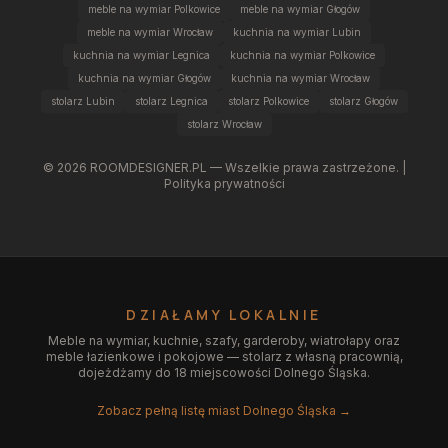
meble na wymiar Polkowice
meble na wymiar Głogów
meble na wymiar Wrocław
kuchnia na wymiar Lubin
kuchnia na wymiar Legnica
kuchnia na wymiar Polkowice
kuchnia na wymiar Głogów
kuchnia na wymiar Wrocław
stolarz Lubin
stolarz Legnica
stolarz Polkowice
stolarz Głogów
stolarz Wrocław
©
2026
ROOMDESIGNER.PL — Wszelkie prawa zastrzeżone. |
Polityka prywatności
DZIAŁAMY LOKALNIE
Meble na wymiar, kuchnie, szafy, garderoby, wiatrołapy oraz
meble łazienkowe i pokojowe — stolarz z własną pracownią,
dojeżdżamy do 18 miejscowości Dolnego Śląska.
Zobacz pełną listę miast Dolnego Śląska →