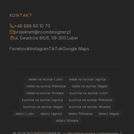
KONTAKT
+48 888 80 10 70
projektant@roomdesigner.pl
ul. Gwarków 86/6, 59-300 Lubin
Facebook
Instagram
TikTok
Google Maps
meble na wymiar Lubin
meble na wymiar Legnica
meble na wymiar Polkowice
meble na wymiar Głogów
meble na wymiar Wrocław
kuchnia na wymiar Lubin
kuchnia na wymiar Legnica
kuchnia na wymiar Polkowice
kuchnia na wymiar Głogów
kuchnia na wymiar Wrocław
stolarz Lubin
stolarz Legnica
stolarz Polkowice
stolarz Głogów
stolarz Wrocław
©
2026
ROOMDESIGNER.PL — Wszelkie prawa zastrzeżone. |