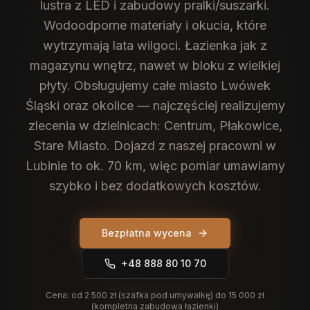
lustra z LED i zabudowy pralki/suszarki.
Wodoodporne materiały i okucia, które
wytrzymają lata wilgoci. Łazienka jak z
magazynu wnętrz, nawet w bloku z wielkiej
płyty.
Obsługujemy całe miasto Lwówek
Śląski oraz okolice — najczęściej realizujemy
zlecenia w dzielnicach: Centrum, Płakowice,
Stare Miasto. Dojazd z naszej pracowni w
Lubinie to ok. 70 km, więc pomiar umawiamy
szybko i bez dodatkowych kosztów.
Bezpłatna wycena
+48 888 80 10 70
Cena:
od 2 500 zł (szafka pod umywalkę) do 15 000 zł
(kompletna zabudowa łazienki)