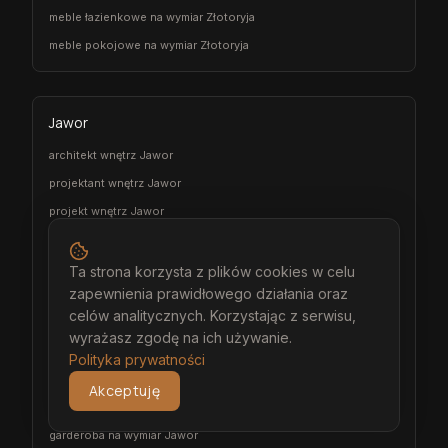
meble łazienkowe na wymiar Złotoryja
meble pokojowe na wymiar Złotoryja
Jawor
architekt wnętrz Jawor
projektant wnętrz Jawor
projekt wnętrz Jawor
projektowanie wnętrz Jawor
aranżacja wnętrz Jawor
Ta strona korzysta z plików cookies w celu
zapewnienia prawidłowego działania oraz
wizualizacja wnętrz Jawor
celów analitycznych. Korzystając z serwisu,
meble na wymiar Jawor
wyrażasz zgodę na ich używanie.
stolarz Jawor
Polityka prywatności
kuchnia na wymiar Jawor
Akceptuję
szafa na wymiar Jawor
garderoba na wymiar Jawor