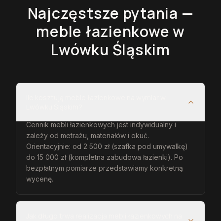
Najczęstsze pytania —
meble łazienkowe
w
Lwówku Śląskim
Ile kosztują meble łazienkowe na wymiar w
Lwówku Śląskim?
Cennik mebli łazienkowych jest indywidualny i
zależy od metrażu, materiałów i okuć.
Orientacyjnie: od 2 500 zł (szafka pod umywalkę)
do 15 000 zł (kompletna zabudowa łazienki). Po
bezpłatnym pomiarze przedstawiamy konkretną
wycenę.
Jak długo trwa realizacja mebli łazienkowych na