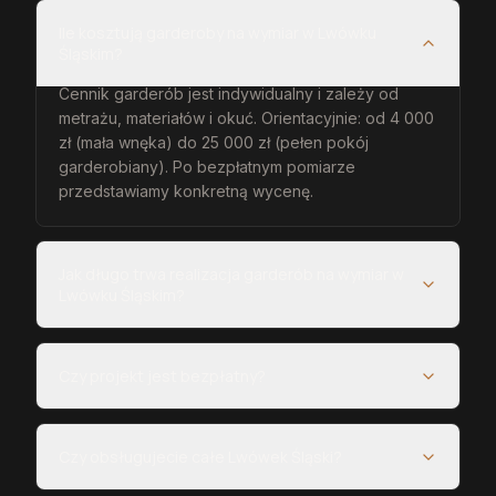
Ile kosztują garderoby na wymiar w Lwówku
Śląskim?
Cennik garderób jest indywidualny i zależy od
metrażu, materiałów i okuć. Orientacyjnie: od 4 000
zł (mała wnęka) do 25 000 zł (pełen pokój
garderobiany). Po bezpłatnym pomiarze
przedstawiamy konkretną wycenę.
Jak długo trwa realizacja garderób na wymiar w
Lwówku Śląskim?
Czy projekt jest bezpłatny?
Czy obsługujecie całe Lwówek Śląski?