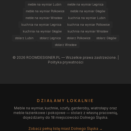
meble na wymiar Lubin
meble na wymiar Legnica
meble na wymiar Polkowice
meble na wymiar Głogów
meble na wymiar Wrocław
kuchnia na wymiar Lubin
kuchnia na wymiar Legnica
kuchnia na wymiar Polkowice
kuchnia na wymiar Głogów
kuchnia na wymiar Wrocław
stolarz Lubin
stolarz Legnica
stolarz Polkowice
stolarz Głogów
stolarz Wrocław
©
2026
ROOMDESIGNER.PL — Wszelkie prawa zastrzeżone. |
Polityka prywatności
DZIAŁAMY LOKALNIE
Meble na wymiar, kuchnie, szafy, garderoby, wiatrołapy oraz
meble łazienkowe i pokojowe — stolarz z własną pracownią,
dojeżdżamy do 18 miejscowości Dolnego Śląska.
Zobacz pełną listę miast Dolnego Śląska →