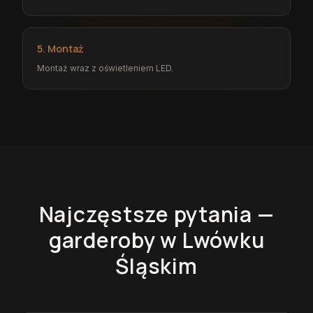
5. Montaż
Montaż wraz z oświetleniem LED.
Najczęstsze pytania —
garderoby
w Lwówku
Śląskim