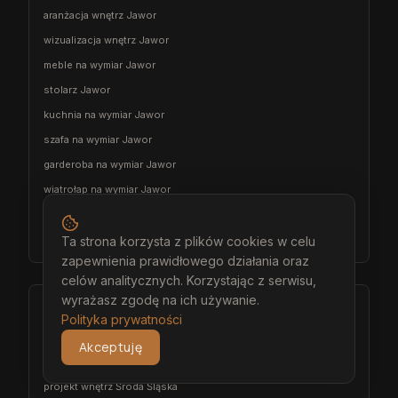
aranżacja wnętrz Jawor
wizualizacja wnętrz Jawor
meble na wymiar Jawor
stolarz Jawor
kuchnia na wymiar Jawor
szafa na wymiar Jawor
garderoba na wymiar Jawor
wiatrołap na wymiar Jawor
meble łazienkowe na wymiar Jawor
meble pokojowe na wymiar Jawor
Ta strona korzysta z plików cookies w celu
zapewnienia prawidłowego działania oraz
celów analitycznych. Korzystając z serwisu,
wyrażasz zgodę na ich używanie.
Środa Śląska
Polityka prywatności
architekt wnętrz Środa Śląska
Akceptuję
projektant wnętrz Środa Śląska
projekt wnętrz Środa Śląska