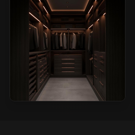
Garderoby na wymiar w Lwówku Śląskim
— przykładow