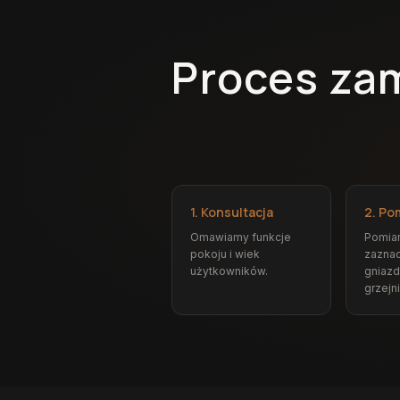
Proces za
1. Konsultacja
2. Po
Omawiamy funkcje
Pomiar
pokoju i wiek
zazna
użytkowników.
gniazd
grzejn