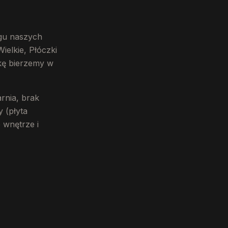
ęgu naszych
elkie, Płóczki
ykę bierzemy w
rnia, brak
 (płyta
 wnętrze i