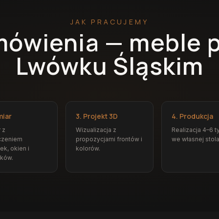
JAK PRACUJEMY
mówienia — meble 
Lwówku Śląskim
miar
3. Projekt 3D
4. Produkcja
 z
Wizualizacja z
Realizacja 4–6 t
czeniem
propozycjami frontów i
we własnej stola
ek, okien i
kolorów.
ików.