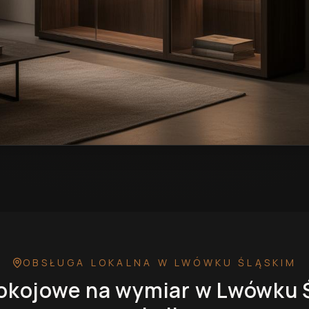
wymiar w Lwówku Śląskim
— przykładowa realizacja
OBSŁUGA LOKALNA
W LWÓWKU ŚLĄSKIM
okojowe na wymiar
w Lwówku 