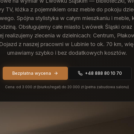
owe na wymiar w Lwówku Śląskim — biblioteczki, witr
 TV, łóżka z pojemnikiem oraz meble do pokoju dzie
ego. Spójna stylistyka w całym mieszkaniu i meble, 
odziną.
Obsługujemy całe miasto Lwówek Śląski oraz 
ej realizujemy zlecenia w dzielnicach: Centrum, Płakow
Dojazd z naszej pracowni w Lubinie to ok. 70 km, wi
umawiamy szybko i bez dodatkowych kosztów.
Bezpłatna wycena
+48 888 80 10 70
Cena:
od 3 000 zł (biurko/regał) do 20 000 zł (pełna zabudowa salonu)