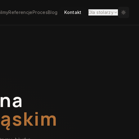
ilmy
Referencje
Proces
Blog
Kontakt
Dla stolarzy
 na
ląskim