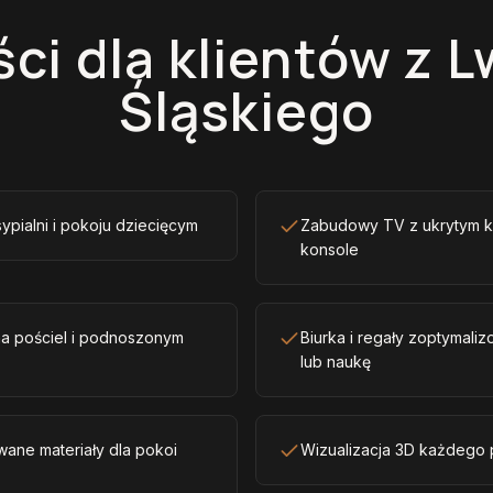
ści dla klientów z 
Śląskiego
sypialni i pokoju dziecięcym
Zabudowy TV z ukrytym k
konsole
na pościel i podnoszonym
Biurka i regały zoptymal
lub naukę
wane materiały dla pokoi
Wizualizacja 3D każdego