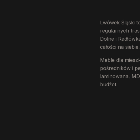
Lwówek Śląski t
regularnych tra
Dolne i Radłówka
całości na siebie.
Meble dla miesz
pośredników i pe
laminowana, MDF 
budżet.