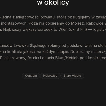
w okolicy
o jedna z miejscowości powiatu, którą obsługujemy w zasi
s montażowych. Poza nią docieramy do Mojesz, Rakowice Wi
. Najbliższy większy ośrodek to Wleń (ok. 8 km) — logist
kańców Lwówka Śląskiego robimy od podstaw: własna stola
łna kontrola jakości na każdym etapie. Dobieramy materiały
lakierowany, fornir) i okucia Blum/Hettich pod konkretne
Centrum
Płakowice
Stare Miasto