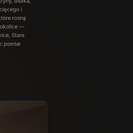
yny, biurka,
cięcego i
które rosną
okolice —
ice, Stare
ęc pomiar