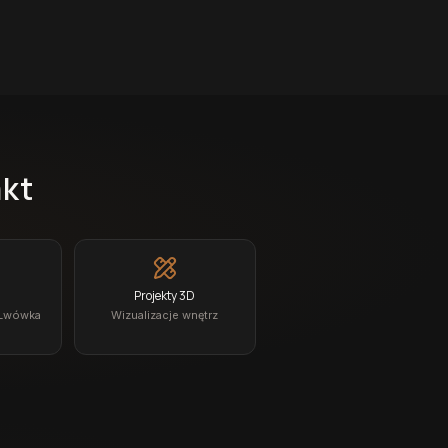
akt
Projekty 3D
 Lwówka
Wizualizacje wnętrz