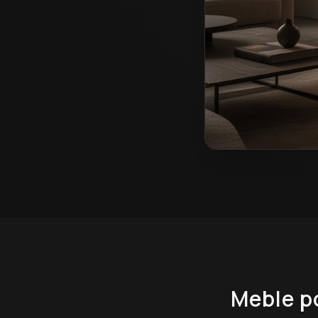
Meble pokojowe na 
Meble p