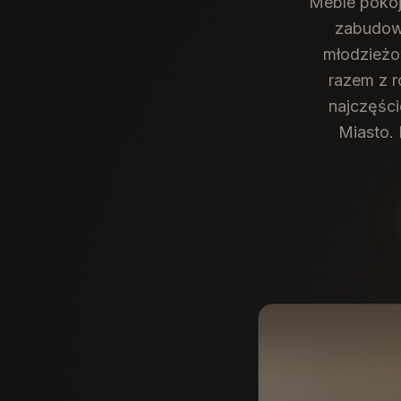
Meble pokoj
zabudowy
młodzieżow
razem z r
najczęści
Miasto. 