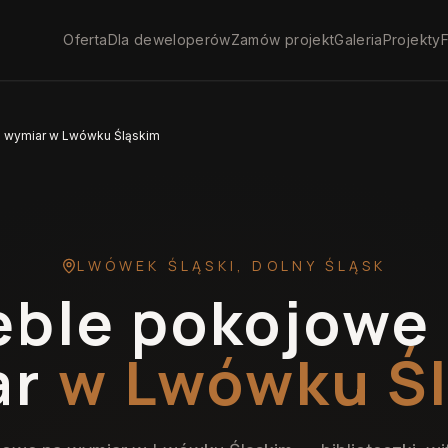
Oferta
Dla deweloperów
Zamów projekt
Galeria
Projekty
F
 wymiar w Lwówku Śląskim
LWÓWEK ŚLĄSKI
,
DOLNY ŚLĄSK
ble pokojowe
ar
w Lwówku Ś