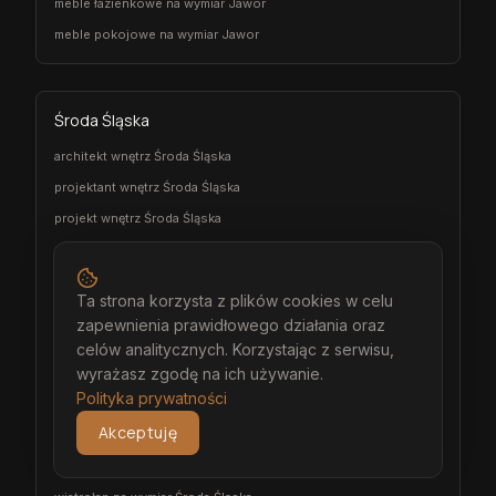
meble łazienkowe na wymiar Jawor
meble pokojowe na wymiar Jawor
Środa Śląska
architekt wnętrz Środa Śląska
projektant wnętrz Środa Śląska
projekt wnętrz Środa Śląska
projektowanie wnętrz Środa Śląska
aranżacja wnętrz Środa Śląska
Ta strona korzysta z plików cookies w celu
wizualizacja wnętrz Środa Śląska
zapewnienia prawidłowego działania oraz
meble na wymiar Środa Śląska
celów analitycznych. Korzystając z serwisu,
wyrażasz zgodę na ich używanie.
stolarz Środa Śląska
Polityka prywatności
kuchnia na wymiar Środa Śląska
Akceptuję
szafa na wymiar Środa Śląska
garderoba na wymiar Środa Śląska