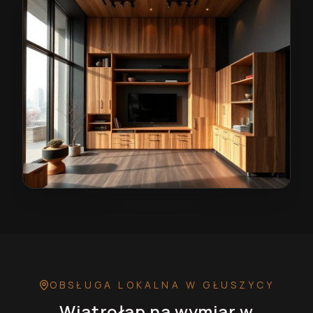
Wiatrołap na wymiar w Głuszycy
— przykładowa reali
OBSŁUGA LOKALNA
W GŁUSZYCY
Wiatrołap na wymiar
w