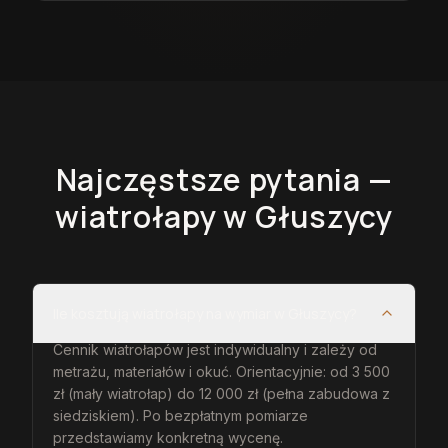
Najczęstsze pytania —
wiatrołapy
w Głuszycy
Ile kosztują wiatrołapy na wymiar w Głuszycy?
Cennik wiatrołapów jest indywidualny i zależy od
metrażu, materiałów i okuć. Orientacyjnie: od 3 500
zł (mały wiatrołap) do 12 000 zł (pełna zabudowa z
siedziskiem). Po bezpłatnym pomiarze
przedstawiamy konkretną wycenę.