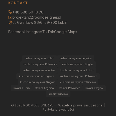
KONTAKT
+48 888 80 10 70
projektant@roomdesigner.pl
ul. Gwarków 86/6, 59-300 Lubin
Facebook
Instagram
TikTok
Google Maps
meble na wymiar Lubin
meble na wymiar Legnica
meble na wymiar Polkowice
meble na wymiar Głogów
meble na wymiar Wrocław
kuchnia na wymiar Lubin
kuchnia na wymiar Legnica
kuchnia na wymiar Polkowice
kuchnia na wymiar Głogów
kuchnia na wymiar Wrocław
stolarz Lubin
stolarz Legnica
stolarz Polkowice
stolarz Głogów
stolarz Wrocław
©
2026
ROOMDESIGNER.PL — Wszelkie prawa zastrzeżone. |
Polityka prywatności