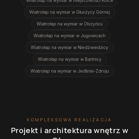
Wiatrołap na wymiar
w miejscowości Kolce
Wiatrołap na wymiar
w Głuszycy Górnej
Wiatrołap na wymiar
w Olszyńcu
Wiatrołap na wymiar
w Jugowicach
Wiatrołap na wymiar
w Niedźwiedzicy
Wiatrołap na wymiar
w Bartnicy
Wiatrołap na wymiar
w Jedlinie-Zdroju
KOMPLEKSOWA REALIZACJA
Projekt i architektura wnętrz
w