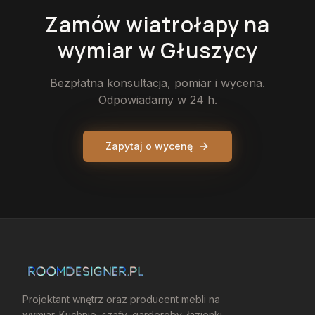
Zamów
wiatrołapy
na
wymiar
w Głuszycy
Bezpłatna konsultacja, pomiar i wycena.
Odpowiadamy w 24 h.
Zapytaj o wycenę
Projektant wnętrz oraz producent mebli na
wymiar. Kuchnie, szafy, garderoby, łazienki —