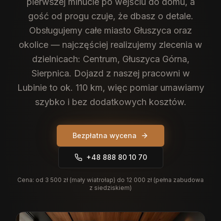
pierwszej minucie po wejściu do domu, a
gość od progu czuje, że dbasz o detale.
Obsługujemy całe miasto Głuszyca oraz
okolice — najczęściej realizujemy zlecenia w
dzielnicach: Centrum, Głuszyca Górna,
Sierpnica. Dojazd z naszej pracowni w
Lubinie to ok. 110 km, więc pomiar umawiamy
szybko i bez dodatkowych kosztów.
Bezpłatna wycena
+48 888 80 10 70
Cena:
od 3 500 zł (mały wiatrołap) do 12 000 zł (pełna zabudowa
z siedziskiem)