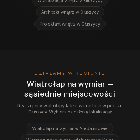
Wizualizacja wnętrz
w Głuszycy
Architekt wnętrz
w Głuszycy
Projektant wnętrz
w Głuszycy
DZIAŁAMY W REGIONIE
Wiatrołap na wymiar
—
sąsiednie miejscowości
Realizujemy
wiatrołapy
także w miastach w pobliżu
Głuszycy
. Wybierz najbliższą lokalizację:
Wiatrołap na wymiar
w Niedamirowie