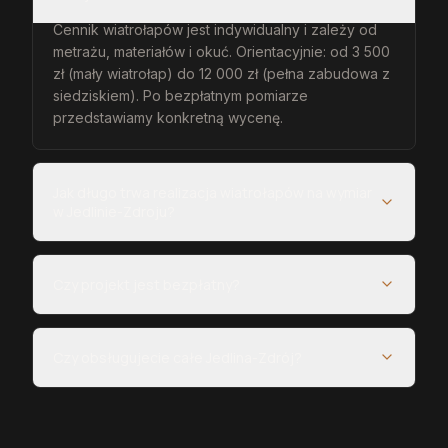
Cennik wiatrołapów jest indywidualny i zależy od
metrażu, materiałów i okuć. Orientacyjnie: od 3 500
zł (mały wiatrołap) do 12 000 zł (pełna zabudowa z
siedziskiem). Po bezpłatnym pomiarze
przedstawiamy konkretną wycenę.
Jak długo trwa realizacja wiatrołapów na wymiar
w Jedlinie-Zdroju?
Czy projekt jest bezpłatny?
Czy obsługujecie całe Jedlina-Zdrój?