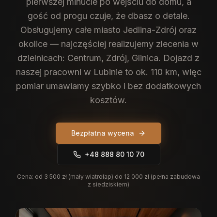
pierwszej minucie po wejściu do domu, a
gość od progu czuje, że dbasz o detale.
Obsługujemy całe miasto Jedlina-Zdrój oraz
okolice — najczęściej realizujemy zlecenia w
dzielnicach: Centrum, Zdrój, Glinica. Dojazd z
naszej pracowni w Lubinie to ok. 110 km, więc
pomiar umawiamy szybko i bez dodatkowych
kosztów.
Bezpłatna wycena
+48 888 80 10 70
Cena:
od 3 500 zł (mały wiatrołap) do 12 000 zł (pełna zabudowa
z siedziskiem)