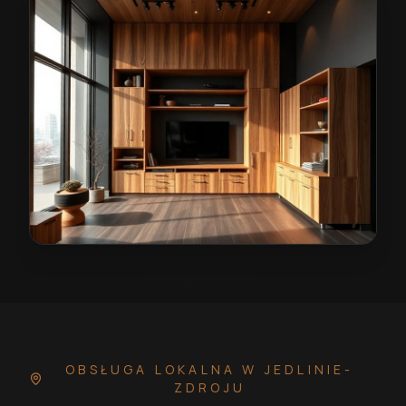
Wiatrołap na wymiar w Jedlinie-Zdroju
— przykładowa 
OBSŁUGA LOKALNA
W JEDLINIE-
ZDROJU