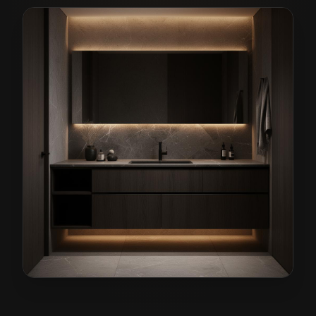
Meble łazienkowe na wymiar w Głuszycy
— przykładow