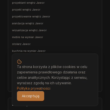
projektant wnętrz Jawor
projekt wnętrz Jawor
projektowanie wnętrz Jawor
aranżacja wnętrz Jawor
wizualizacja wnętrz Jawor
meble na wymiar Jawor
stolarz Jawor
kuchnia na wymiar Jawor
szafa na wymiar Jawor
garderoba na wymiar Jawor
Ta strona korzysta z plików cookies w celu
wiatrołap na wymiar Jawor
zapewnienia prawidłowego działania oraz
celów analitycznych. Korzystając z serwisu,
meble łazienkowe na wymiar Jawor
wyrażasz zgodę na ich używanie.
meble pokojowe na wymiar Jawor
Polityka prywatności
Akceptuję
Środa Śląska