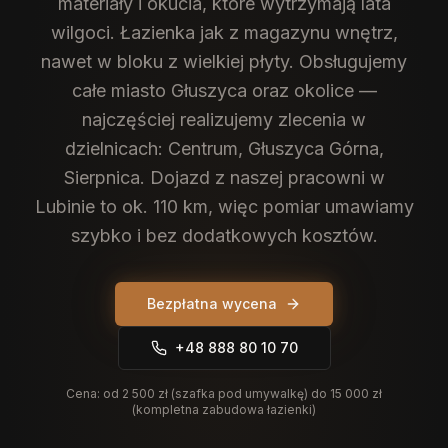
materiały i okucia, które wytrzymają lata
wilgoci. Łazienka jak z magazynu wnętrz,
nawet w bloku z wielkiej płyty.
Obsługujemy
całe miasto Głuszyca oraz okolice —
najczęściej realizujemy zlecenia w
dzielnicach: Centrum, Głuszyca Górna,
Sierpnica. Dojazd z naszej pracowni w
Lubinie to ok. 110 km, więc pomiar umawiamy
szybko i bez dodatkowych kosztów.
Bezpłatna wycena
+48 888 80 10 70
Cena:
od 2 500 zł (szafka pod umywalkę) do 15 000 zł
(kompletna zabudowa łazienki)