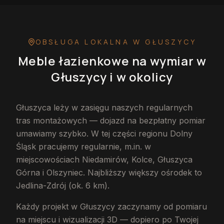
OBSŁUGA LOKALNA
W GŁUSZYCY
Meble łazienkowe na wymiar
w
Głuszycy
i w okolicy
Głuszyca leży w zasięgu naszych regularnych
tras montażowych — dojazd na bezpłatny pomiar
umawiamy szybko. W tej części regionu Dolny
Śląsk pracujemy regularnie, m.in. w
miejscowościach Niedamirów, Kolce, Głuszyca
Górna i Olszyniec. Najbliższy większy ośrodek to
Jedlina-Zdrój (ok. 6 km).
Każdy projekt w Głuszycy zaczynamy od pomiaru
na miejscu i wizualizacji 3D — dopiero po Twojej