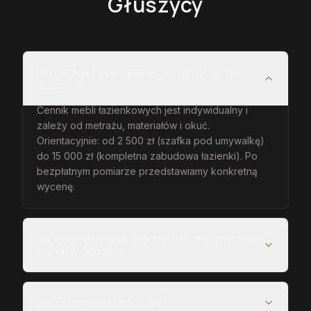
Głuszycy
Ile kosztują meble łazienkowe na wymiar w
Głuszycy?
Cennik mebli łazienkowych jest indywidualny i
zależy od metrażu, materiałów i okuć.
Orientacyjnie: od 2 500 zł (szafka pod umywalkę)
do 15 000 zł (kompletna zabudowa łazienki). Po
bezpłatnym pomiarze przedstawiamy konkretną
wycenę.
Jak długo trwa realizacja mebli łazienkowych na
wymiar w Głuszycy?
Czy projekt jest bezpłatny?