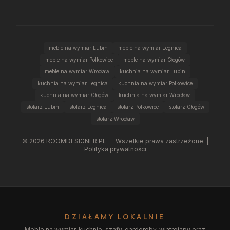
meble na wymiar Lubin
meble na wymiar Legnica
meble na wymiar Polkowice
meble na wymiar Głogów
meble na wymiar Wrocław
kuchnia na wymiar Lubin
kuchnia na wymiar Legnica
kuchnia na wymiar Polkowice
kuchnia na wymiar Głogów
kuchnia na wymiar Wrocław
stolarz Lubin
stolarz Legnica
stolarz Polkowice
stolarz Głogów
stolarz Wrocław
©
2026
ROOMDESIGNER.PL — Wszelkie prawa zastrzeżone. |
Polityka prywatności
DZIAŁAMY LOKALNIE
Meble na wymiar, kuchnie, szafy, garderoby, wiatrołapy oraz