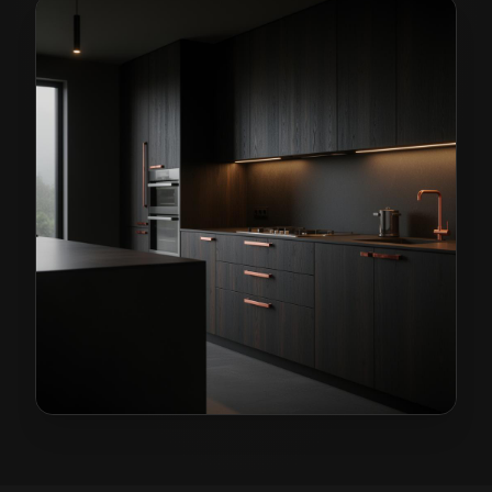
Kuchnie na wymiar w Głuszycy
— przykładowa realiza