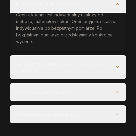
Ile kosztują kuchnie na wymiar w Głuszycy?
Cennik kuchni jest indywidualny i zależy od
metrażu, materiałów i okuć. Orientacyjnie: ustalana
indywidualnie po bezpłatnym pomiarze. Po
bezpłatnym pomiarze przedstawiamy konkretną
wycenę.
Jak długo trwa realizacja kuchni na wymiar w
Głuszycy?
Czy projekt jest bezpłatny?
Czy obsługujecie całe Głuszyca?