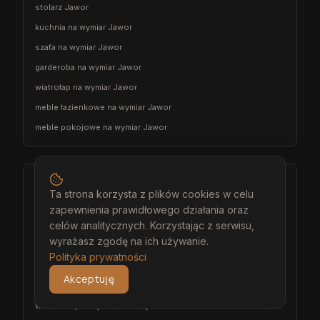
stolarz Jawor
kuchnia na wymiar Jawor
szafa na wymiar Jawor
garderoba na wymiar Jawor
wiatrołap na wymiar Jawor
meble łazienkowe na wymiar Jawor
meble pokojowe na wymiar Jawor
Środa Śląska
Ta strona korzysta z plików cookies w celu
architekt wnętrz Środa Śląska
zapewnienia prawidłowego działania oraz
celów analitycznych. Korzystając z serwisu,
projektant wnętrz Środa Śląska
wyrażasz zgodę na ich używanie.
projekt wnętrz Środa Śląska
Polityka prywatności
projektowanie wnętrz Środa Śląska
Akceptuję
aranżacja wnętrz Środa Śląska
wizualizacja wnętrz Środa Śląska