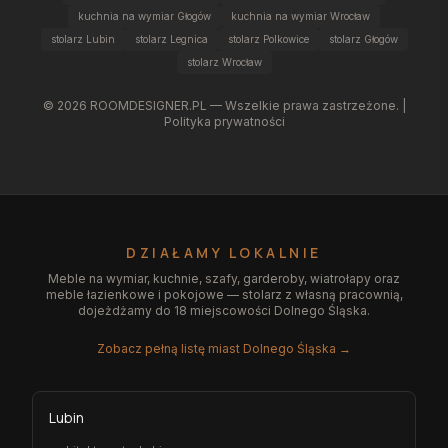
kuchnia na wymiar Głogów
kuchnia na wymiar Wrocław
stolarz Lubin
stolarz Legnica
stolarz Polkowice
stolarz Głogów
stolarz Wrocław
©
2026
ROOMDESIGNER.PL — Wszelkie prawa zastrzeżone. |
Polityka prywatności
DZIAŁAMY LOKALNIE
Meble na wymiar, kuchnie, szafy, garderoby, wiatrołapy oraz
meble łazienkowe i pokojowe — stolarz z własną pracownią,
dojeżdżamy do 18 miejscowości Dolnego Śląska.
Zobacz pełną listę miast Dolnego Śląska →
Lubin