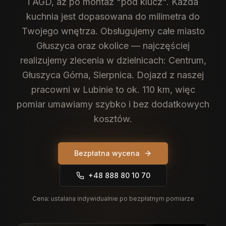
i AGD, aż po montaż "pod klucz". Każda
kuchnia jest dopasowana do milimetra do
Twojego wnętrza.
Obsługujemy całe miasto
Głuszyca oraz okolice — najczęściej
realizujemy zlecenia w dzielnicach: Centrum,
Głuszyca Górna, Sierpnica. Dojazd z naszej
pracowni w Lubinie to ok. 110 km, więc
pomiar umawiamy szybko i bez dodatkowych
kosztów.
Bezpłatna wycena
+48 888 80 10 70
Cena:
ustalana indywidualnie po bezpłatnym pomiarze