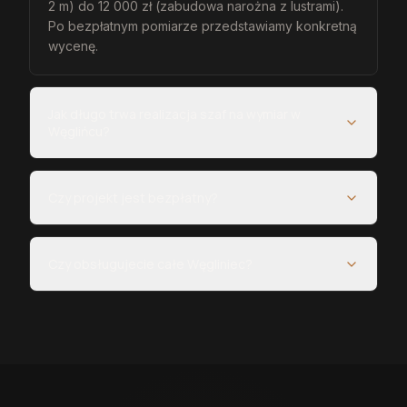
2 m) do 12 000 zł (zabudowa narożna z lustrami).
Po bezpłatnym pomiarze przedstawiamy konkretną
wycenę.
Jak długo trwa realizacja szaf na wymiar w
Węglińcu?
Czy projekt jest bezpłatny?
Czy obsługujecie całe Węgliniec?