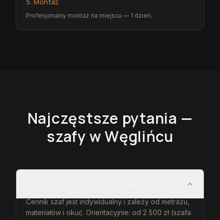
5. Montaż
Profesjonalny montaż na miejscu — 1 dzień.
Najczęstsze pytania —
szafy
w Węglińcu
Ile kosztują szafy na wymiar w Węglińcu?
Cennik szaf jest indywidualny i zależy od metrażu,
materiałów i okuć. Orientacyjnie: od 2 500 zł (szafa