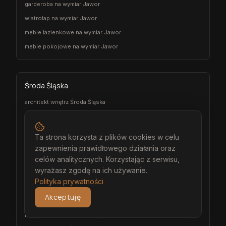
garderoba na wymiar Jawor
wiatrołap na wymiar Jawor
meble łazienkowe na wymiar Jawor
meble pokojowe na wymiar Jawor
Środa Śląska
architekt wnętrz Środa Śląska
projektant wnętrz Środa Śląska
projekt wnętrz Środa Śląska
Ta strona korzysta z plików cookies w celu
projektowanie wnętrz Środa Śląska
zapewnienia prawidłowego działania oraz
aranżacja wnętrz Środa Śląska
celów analitycznych. Korzystając z serwisu,
wyrażasz zgodę na ich używanie.
wizualizacja wnętrz Środa Śląska
Polityka prywatności
meble na wymiar Środa Śląska
Akceptuję
stolarz Środa Śląska
kuchnia na wymiar Środa Śląska