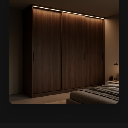
Szafy na wymiar w Węglińcu
— przykładowa realizacj